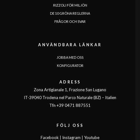
RIZZOLI FÖR MILJÖN
DE 10 GRÖNA REGLERNA
FRÅGOR OCH SVAR
ANVÄNDBARA LÄNKAR
JOBBA MED OSS
KONFIGURATOR
ADRESS
Zona Artigianale 1, Frazione San Lugano
IT-39040 Trodena nel Parco Naturale (BZ) – Italien
Tfn +39 0471 887551
FÖLJ OSS
Facebook
|
Instagram
|
Youtube