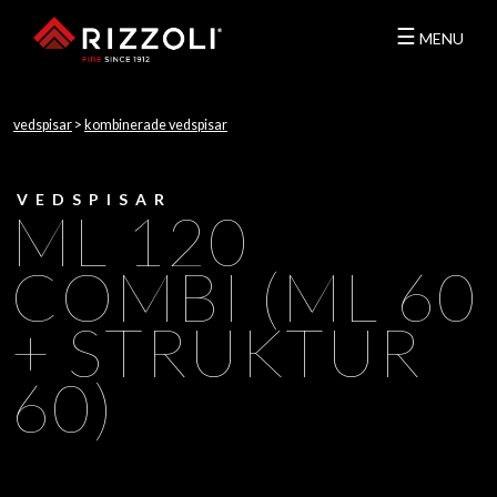
☰
MENU
vedspisar
>
kombinerade vedspisar
VEDSPISAR
ML 120
COMBI (ML 60
+ STRUKTUR
60)