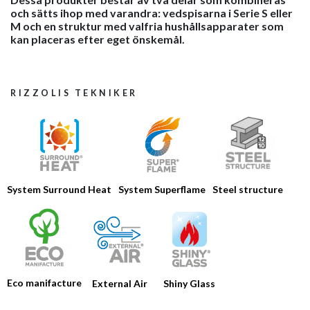
och sätts ihop med varandra: vedspisarna i Serie S eller
M och en struktur med valfria hushållsapparater som
kan placeras efter eget önskemål.
RIZZOLIS TEKNIKER
Steel structure
System Surround Heat
System Superflame
HOME
FÖRETAGET
PRODUKTER
KATALOGER
Eco manifacture
External Air
Shiny Glass
VERKTYG