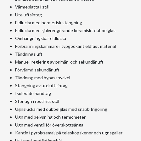
Värmeplatta i stål
Uteluftsintag
Eldlucka med hermetisk stängning
Eldlucka med självrengörande keramiskt dubbelglas
Omhängningsbar eldlucka
Förbränningskammare i typgodkänt eldfast material
Tändningsluft
Manuell reglering av primär- och sekundärluft
Förvärmd sekundärluft
Tändning med bypassnyckel
Stängning av uteluftsintag
Isolerade handtag
Stor ugn i rostfritt stål
Ugnslucka med dubbelglas med snabb frigöring
Ugn med belysning och termometer
Ugn med ventil för överskottsånga
Kantin i pyrolysemalj på teleskopskenor och ugnsgaller
List med ventilationshål