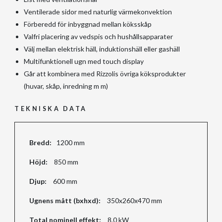
Ventilerade sidor med naturlig värmekonvektion
Förberedd för inbyggnad mellan köksskåp
Valfri placering av vedspis och hushållsapparater
Välj mellan elektrisk häll, induktionshäll eller gashäll
Multifunktionell ugn med touch display
Går att kombinera med Rizzolis övriga köksprodukter
(huvar, skåp, inredning m m)
TEKNISKA DATA
Bredd:
1200 mm
Höjd:
850 mm
Djup:
600 mm
Ugnens mått (bxhxd):
350x260x470 mm
Total nominell effekt:
8,0 kW