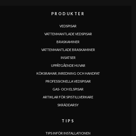
PRODUKTER
SPRÅK
|
|
|
|
|
|
|
|
IT
DE
FR
EN
ES
SE
SK
CZ
VEDSPISAR
VATTENMANTLADE VEDSPISAR
BRASKAMINER
VATTENMANTLADE BRASKAMINER
INSATSER
UPPÅTGÅENDE HUVAR
KÖKSRAMAR, INREDNING OCH HANDFAT
PROFESSIONELLA VEDSPISAR
GAS- OCH ELSPISAR
ARTIKLAR FÖR SPISTILLVERKARE
SKRÄDDARSY
TIPS
TIPS INFÖR INSTALLATIONEN