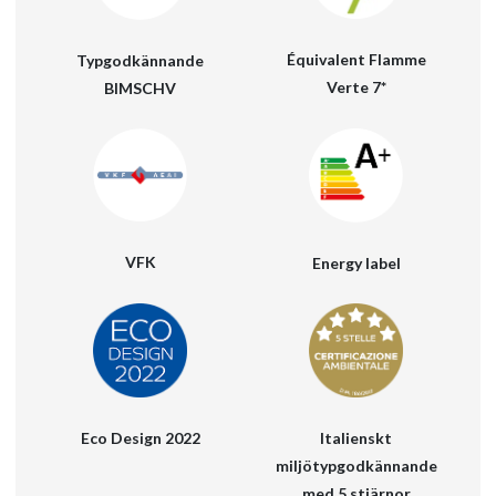
Équivalent Flamme
Typgodkännande
Verte 7*
BIMSCHV
VFK
Energy label
Eco Design 2022
Italienskt
miljötypgodkännande
med 5 stjärnor