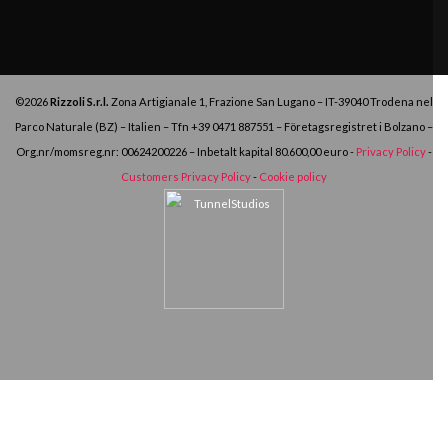
©2026
Rizzoli S.r.l.
Zona Artigianale 1, Frazione San Lugano – IT-39040 Trodena nel
Parco Naturale (BZ) – Italien – Tfn
+39 0471 887551
– Företagsregistret i Bolzano –
Org.nr/momsreg.nr: 00624200226 – Inbetalt kapital 80.600,00 euro -
Privacy Policy
-
Customers Privacy Policy
-
Cookie policy