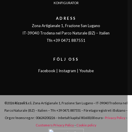
KONFIGURATOR
ADRESS
Zona Artigianale 1, Frazione San Lugano
IT-39040 Trodena nel Parco Naturale (BZ) – Italien
Tfn +39 0471 887551
FÖLJ OSS
Facebook
|
Instagram
|
Youtube
©2026
Rizzoli S.r.l.
Zona Artigianale 1, Frazione San Lugano – IT-39040 Trodena nel
Parco Naturale (BZ) – Italien – Tfn
+39 0471 887551
– Företagsregistret i Bolzano –
Org.nr/momsreg.nr: 00624200226 – Inbetalt kapital 80.600,00 euro -
Privacy Policy
-
Customers Privacy Policy
-
Cookie policy