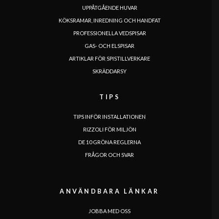
UPPÅTGÅENDE HUVAR
KÖKSRAMAR, INREDNING OCH HANDFAT
PROFESSIONELLA VEDSPISAR
GAS- OCH ELSPISAR
ARTIKLAR FÖR SPISTILLVERKARE
SKRÄDDARSY
SPRÅK
|
|
|
|
|
|
|
|
IT
DE
FR
EN
ES
SE
SK
CZ
TIPS
TIPS INFÖR INSTALLATIONEN
RIZZOLI FÖR MILJÖN
DE 10 GRÖNA REGLERNA
FRÅGOR OCH SVAR
ANVÄNDBARA LÄNKAR
JOBBA MED OSS