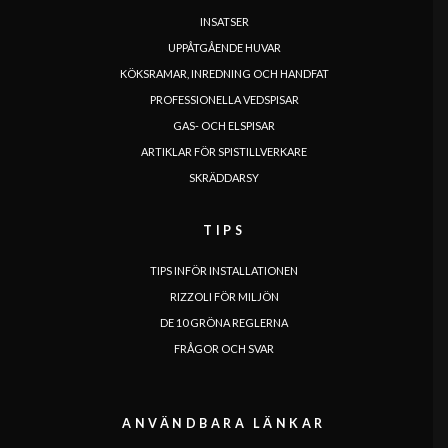
INSATSER
UPPÅTGÅENDE HUVAR
KÖKSRAMAR, INREDNING OCH HANDFAT
PROFESSIONELLA VEDSPISAR
GAS- OCH ELSPISAR
SPRÅK
ARTIKLAR FÖR SPISTILLVERKARE
|
|
|
|
|
|
|
|
IT
DE
FR
EN
ES
SE
SK
CZ
SKRÄDDARSY
TIPS
TIPS INFÖR INSTALLATIONEN
RIZZOLI FÖR MILJÖN
DE 10 GRÖNA REGLERNA
FRÅGOR OCH SVAR
ANVÄNDBARA LÄNKAR