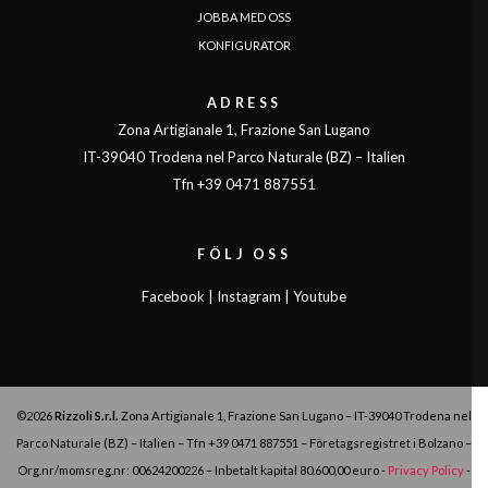
JOBBA MED OSS
KONFIGURATOR
ADRESS
Zona Artigianale 1, Frazione San Lugano
IT-39040 Trodena nel Parco Naturale (BZ) – Italien
Tfn +39 0471 887551
FÖLJ OSS
Facebook
|
Instagram
|
Youtube
©2026
Rizzoli S.r.l.
Zona Artigianale 1, Frazione San Lugano – IT-39040 Trodena nel
Parco Naturale (BZ) – Italien – Tfn
+39 0471 887551
– Företagsregistret i Bolzano –
Org.nr/momsreg.nr: 00624200226 – Inbetalt kapital 80.600,00 euro -
Privacy Policy
-