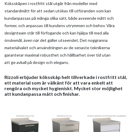
Köksskåpen i rostfritt stål utgår från modeller med
standardmått för att sedan utökas till utföranden som kan
kundanpassas på många olika sätt, både avseende mått och
former, och anpassas till kundens utrymmen och behov. Våra
designteam står till förfogande och kan hjälpa till med alla
önskemål, även när det gäller utseendet. Det noggranna
HOME
materialvalet och användningen av de senaste teknikerna
garanterar maximal robusthet och hållbarhet över tid utan
FÖRETAGET
att ge avkall på design och elegans.
PRODUKTER
Rizzoli erbjuder köksskåp helt tillverkade i rostfritt stål,
KATALOGER
ett material som är välkänt för att vara enkelt att
VERKTYG
rengöra och mycket hygieniskt. Mycket stor möjlighet
att kundanpassa mått och finishar.
NYHETER
MEDIA
KONTAKTER
BEGRÄNSAD ACCESS