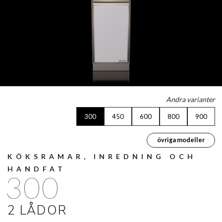
Andra varianter
300
450
600
800
900
övriga modeller
KÖKSRAMAR, INREDNING OCH
HANDFAT
300
2 LÅDOR