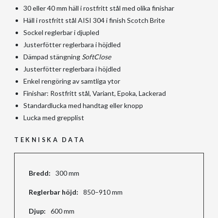
30 eller 40 mm häll i rostfritt stål med olika finishar
Häll i rostfritt stål AISI 304 i finish Scotch Brite
Sockel reglerbar i djupled
Justerfötter reglerbara i höjdled
Dämpad stängning
SoftClose
Justerfötter reglerbara i höjdled
Enkel rengöring av samtliga ytor
Finishar: Rostfritt stål, Variant, Epoka, Lackerad
Standardlucka med handtag eller knopp
Lucka med grepplist
TEKNISKA DATA
Bredd:
300 mm
Reglerbar höjd:
850–910 mm
Djup:
600 mm