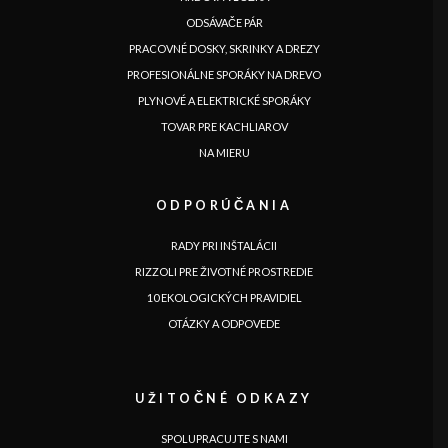
ODSÁVAČE PÁR
PRACOVNÉ DOSKY, SKRINKY A DREZY
PROFESIONÁLNE SPORÁKY NA DREVO
PLYNOVÉ A ELEKTRICKÉ SPORÁKY
TOVAR PRE KACHLIAROV
NA MIERU
ODPORÚČANIA
RADY PRI INŠTALÁCII
JAZYK
RIZZOLI PRE ŽIVOTNÉ PROSTREDIE
|
|
|
|
|
|
|
|
IT
DE
FR
EN
ES
SE
SK
CZ
10 EKOLOGICKÝCH PRAVIDIEL
OTÁZKY A ODPOVEDE
UŽITOČNÉ ODKAZY
SPOLUPRACUJTE S NAMI