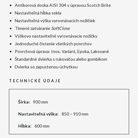
Antikorová doska AISI 304 s úpravou Scotch Brite
Nastaviteľná hĺbka sokla
Nastaviteľná výška vyrovnávacích nožičiek
Tlmené zatváranie
SoftClose
Výškovo nastaviteľné vyrovnávacie nožičky
Jednoduché čistenie všetkých povrchov
Povrchová úprava: Inox, Variant, Epoka, Lakované
Štandardné dvierka s rukoväťou alebo gombíkom
Dvierka so zapustenou úchytkou
TECHNICKÉ ÚDAJE
Šírka:
900 mm
Nastaviteľná výška:
850 – 910 mm
Hĺbka:
600 mm