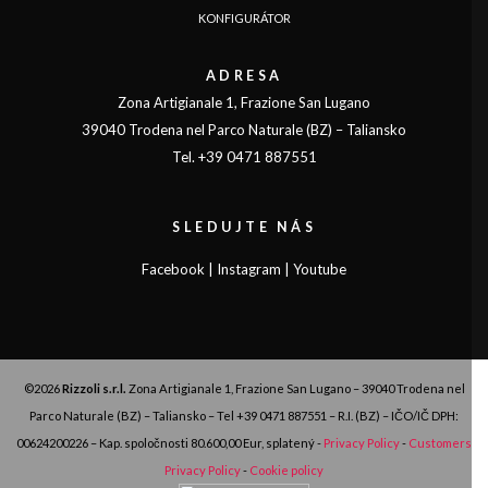
KONFIGURÁTOR
ADRESA
Zona Artigianale 1, Frazione San Lugano
39040 Trodena nel Parco Naturale (BZ) – Taliansko
Tel. +39 0471 887551
SLEDUJTE NÁS
Facebook
|
Instagram
|
Youtube
©2026
Rizzoli s.r.l.
Zona Artigianale 1, Frazione San Lugano – 39040 Trodena nel
Parco Naturale (BZ) – Taliansko – Tel
+39 0471 887551
– R.I. (BZ) – IČO/IČ DPH:
00624200226 – Kap. spoločnosti 80.600,00 Eur, splatený -
Privacy Policy
-
Customers
Privacy Policy
-
Cookie policy