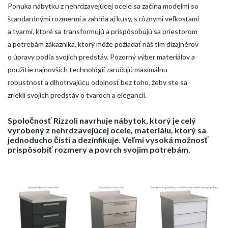
Ponuka nábytku z nehrdzavejúcej ocele sa začína modelmi so
štandardnými rozmermi a zahŕňa aj kusy, s rôznymi veľkosťami
a tvarmi, ktoré sa transformujú a prispôsobujú sa priestorom
a potrebám zákazníka, ktorý môže požiadať náš tím dizajnérov
o úpravy podľa svojich predstáv. Pozorný výber materiálov a
použitie najnovších technológií zaručujú maximálnu
robustnosť a dlhotrvajúcu odolnosť bez toho, žeby ste sa
zriekli svojich predstáv o tvaroch a elegancii.
HOME
SPOLOČNOSŤ
Spoločnosť Rizzoli navrhuje nábytok, ktorý je celý
vyrobený z nehrdzavejúcej ocele, materiálu, ktorý sa
VÝROBKY
jednoducho čistí a dezinfikuje. Veľmi vysoká možnosť
prispôsobiť rozmery a povrch svojim potrebám.
KATALOGY
NÁSTROJE
SPRÁVY
MEDIA
KONTAKTY