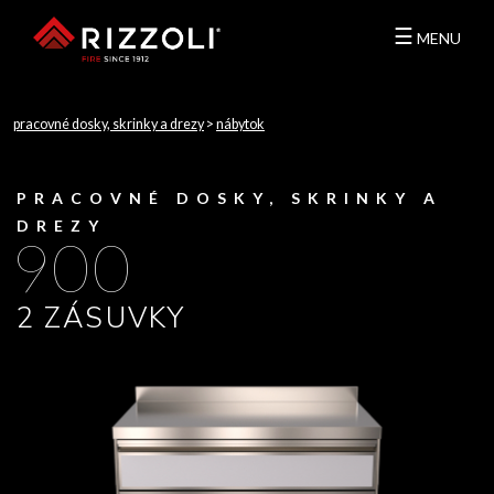
☰
MENU
pracovné dosky, skrinky a drezy
>
nábytok
PRACOVNÉ DOSKY, SKRINKY A
DREZY
900
2 ZÁSUVKY