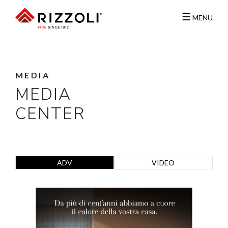
☰
MENU
MEDIA
MEDIA
CENTER
ADV
VIDEO