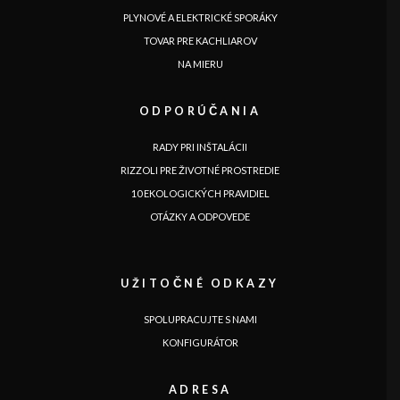
PLYNOVÉ A ELEKTRICKÉ SPORÁKY
TOVAR PRE KACHLIAROV
NA MIERU
ODPORÚČANIA
RADY PRI INŠTALÁCII
RIZZOLI PRE ŽIVOTNÉ PROSTREDIE
10 EKOLOGICKÝCH PRAVIDIEL
OTÁZKY A ODPOVEDE
JAZYK
UŽITOČNÉ ODKAZY
|
|
|
|
|
|
|
|
IT
DE
FR
EN
ES
SE
SK
CZ
SPOLUPRACUJTE S NAMI
KONFIGURÁTOR
ADRESA