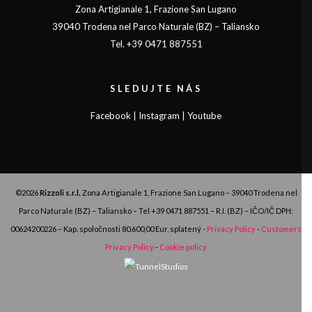
Zona Artigianale 1, Frazione San Lugano
39040 Trodena nel Parco Naturale (BZ) – Taliansko
Tel. +39 0471 887551
SLEDUJTE NÁS
Facebook
|
Instagram
|
Youtube
©2026
Rizzoli s.r.l.
Zona Artigianale 1, Frazione San Lugano – 39040 Trodena nel
Parco Naturale (BZ) – Taliansko – Tel
+39 0471 887551
– R.I. (BZ) – IČO/IČ DPH:
00624200226 – Kap. spoločnosti 80.600,00 Eur, splatený -
Privacy Policy
-
Customers
Privacy Policy
-
Cookie policy