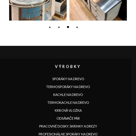
1
2
3
4
VÝROBKY
SPORÁKY NA DREVO
TERMOSPORÁKY NA DREVO
KACHLE NA DREVO
TERMOKACHLE NA DREVO
KRBOVÀ VLOŽKA
ODSÁVAČE PÁR
PRACOVNÉ DOSKY, SKRINKY A DREZY
PROFESIONÁLNE SPORÁKY NA DREVO