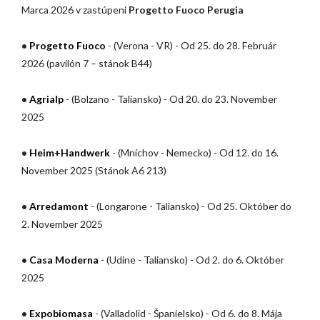
KATALOGY
Marca 2026 v zastúpení
Progetto Fuoco Perugia
NÁSTROJE
•
Progetto Fuoco
- (Verona - VR) - Od 25. do 28. Február
SPRÁVY
2026 (pavilón 7 – stánok B44)
MEDIA
•
Agrialp
- (Bolzano - Taliansko) - Od 20. do 23. November
KONTAKTY
2025
VYHRADENÁ OBLASŤ
•
Heim+Handwerk
- (Mníchov - Nemecko) - Od 12. do 16.
November 2025 (Stánok A6 213)
•
Arredamont
- (Longarone - Taliansko) - Od 25. Október do
2. November 2025
•
Casa Moderna
- (Udine - Taliansko) - Od 2. do 6. Október
2025
•
Expobiomasa
- (Valladolid - Španielsko) - Od 6. do 8. Mája