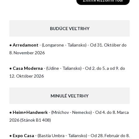
Zistite Rizzoli in Tour
BUDÚCE VEĽTRHY
•
Arredamont
- (Longarone - Taliansko) - Od 31. Október do
8. November 2026
•
Casa Moderna
- (Udine - Taliansko) - Od 2. do 5. a od 9. do
12. Október 2026
MINULÉ VEĽTRHY
HOME
•
Heim+Handwerk
- (Mníchov - Nemecko) - Od 4. do 8. Marca
SPOLOČNOSŤ
2026 (Stánok B1 408)
VÝROBKY
•
Expo Casa
- (Bastia Umbra - Taliansko) - Od 28. Február do 8.