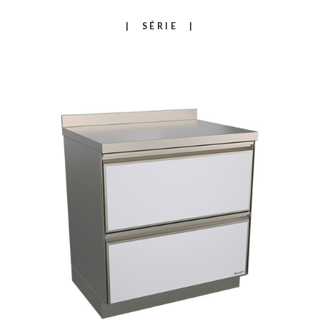
SÉRIE
HOME
SPOLOČNOSŤ
VÝROBKY
KATALOGY
NÁSTROJE
SPRÁVY
MEDIA
KONTAKTY
VYHRADENÁ OBLASŤ