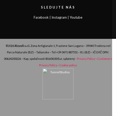
SLEDUJTE NÁS
Facebook
|
Instagram
|
Youtube
©2026
Rizzoli s.r.l.
Zona Artigianale 1, Frazione San Lugano – 39040 Trodena nel
Parco Naturale (BZ) – Taliansko – Tel
+39 0471 887551
– R.I. (BZ) – IČO/IČ DPH:
00624200226 – Kap. spoločnosti 80.600,00 Eur, splatený -
Privacy Policy
-
Customers
Privacy Policy
-
Cookie policy