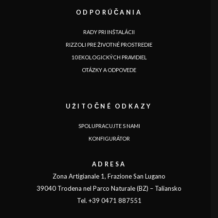
ODPORÚČANIA
RADY PRI INŠTALÁCII
RIZZOLI PRE ŽIVOTNÉ PROSTREDIE
10 EKOLOGICKÝCH PRAVIDIEL
OTÁZKY A ODPOVEDE
UŽITOČNÉ ODKAZY
SPOLUPRACUJTE S NAMI
KONFIGURÁTOR
ADRESA
Zona Artigianale 1, Frazione San Lugano
39040 Trodena nel Parco Naturale (BZ) – Taliansko
Tel. +39 0471 887551