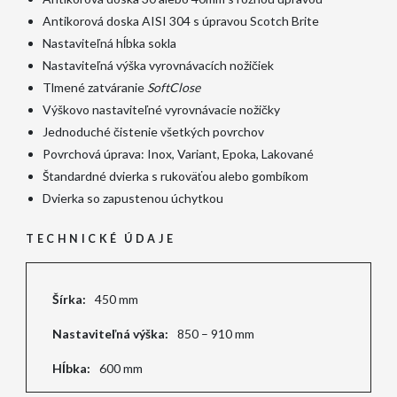
Antikorová doska AISI 304 s úpravou Scotch Brite
Nastaviteľná hĺbka sokla
Nastaviteľná výška vyrovnávacích nožičiek
Tlmené zatváranie
SoftClose
Výškovo nastaviteľné vyrovnávacie nožičky
Jednoduché čistenie všetkých povrchov
Povrchová úprava: Inox, Variant, Epoka, Lakované
Štandardné dvierka s rukoväťou alebo gombíkom
Dvierka so zapustenou úchytkou
TECHNICKÉ ÚDAJE
Šírka:
450 mm
Nastaviteľná výška:
850 – 910 mm
Hĺbka:
600 mm