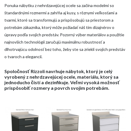
Ponuka nábytku z nehrdzavejúcej ocele sa začína modelmi so
štandardnými rozmermi a zahŕňa aj kusy, s rôznymi veľkosťami a
tvarmi, ktoré sa transformujú a prispôsobujú sa priestorom a
potrebám zákazníka, ktorý môže požiadať náš tím dizajnérov o
úpravy podľa svojich predstáv. Pozorný výber materiálov a použitie
najnovších technológií zaručujú maximálnu robustnosť a
dlhotrvajúcu odolnosť bez toho, žeby ste sa zriekli svojich predstáv
o tvaroch a elegancii.
HOME
SPOLOČNOSŤ
Spoločnosť Rizzoli navrhuje nábytok, ktorý je celý
vyrobený z nehrdzavejúcej ocele, materiálu, ktorý sa
VÝROBKY
jednoducho čistí a dezinfikuje. Veľmi vysoká možnosť
prispôsobiť rozmery a povrch svojim potrebám.
KATALOGY
NÁSTROJE
SPRÁVY
MEDIA
KONTAKTY