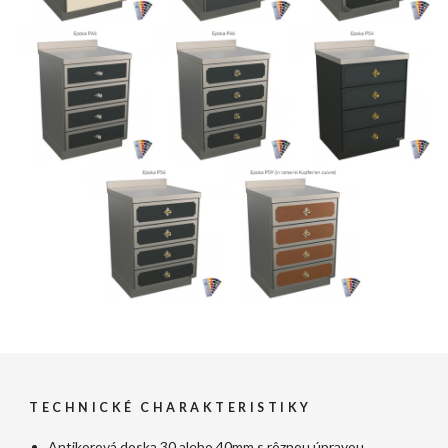
TECHNICKÉ CHARAKTERISTIKY
Antikorová doska 30 alebo 40mm s rôznou úpravou