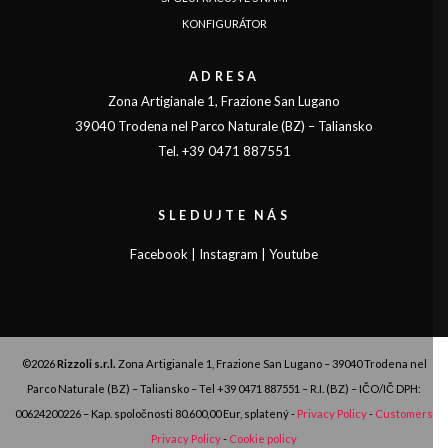
KONFIGURÁTOR
ADRESA
Zona Artigianale 1, Frazione San Lugano
39040 Trodena nel Parco Naturale (BZ) – Taliansko
Tel. +39 0471 887551
SLEDUJTE NÁS
Facebook
|
Instagram
|
Youtube
©2026
Rizzoli s.r.l.
Zona Artigianale 1, Frazione San Lugano – 39040 Trodena nel
Parco Naturale (BZ) – Taliansko – Tel
+39 0471 887551
– R.I. (BZ) – IČO/IČ DPH:
00624200226 – Kap. spoločnosti 80.600,00 Eur, splatený -
Privacy Policy
-
Customers
Privacy Policy
-
Cookie policy