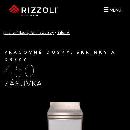
☰
MENU
pracovné dosky, skrinky a drezy
>
nábytok
PRACOVNÉ DOSKY, SKRINKY A
DREZY
450
ZÁSUVKA