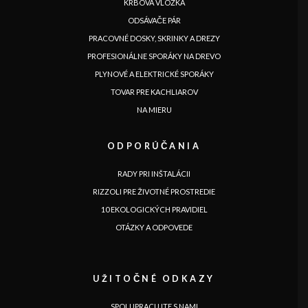
KRBOVÀ VLOŽKA
ODSÁVAČE PÁR
PRACOVNÉ DOSKY, SKRINKY A DREZY
PROFESIONÁLNE SPORÁKY NA DREVO
PLYNOVÉ A ELEKTRICKÉ SPORÁKY
TOVAR PRE KACHLIAROV
NA MIERU
ODPORÚČANIA
RADY PRI INŠTALÁCII
JAZYK
RIZZOLI PRE ŽIVOTNÉ PROSTREDIE
|
|
|
|
|
|
|
|
IT
DE
FR
EN
ES
SE
SK
CZ
10 EKOLOGICKÝCH PRAVIDIEL
OTÁZKY A ODPOVEDE
UŽITOČNÉ ODKAZY
SPOLUPRACUJTE S NAMI