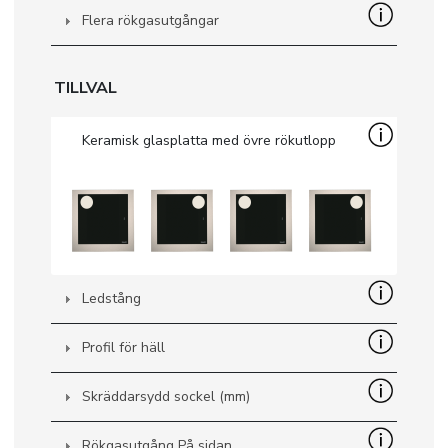
Flera rökgasutgångar
TILLVAL
Keramisk glasplatta med övre rökutlopp
SPRÅK
Ledstång
|
|
|
|
|
|
|
|
IT
DE
FR
EN
ES
SE
SK
CZ
Profil för häll
Skräddarsydd sockel (mm)
Rökgasutgång På sidan