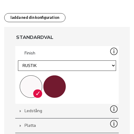
ladda ned din konfiguration
STANDARDVAL
Finish
✓
Ledstång
Platta