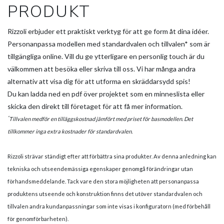
PRODUKT
Rizzoli erbjuder ett praktiskt verktyg för att ge form åt dina idéer.
Personanpassa modellen med standardvalen och tillvalen* som är
tillgängliga online. Vill du ge ytterligare en personlig touch är du
välkommen att besöka eller skriva till oss. Vi har många andra
alternativ att visa dig för att utforma en skräddarsydd spis!
Du kan ladda ned en pdf över projektet som en minneslista eller
skicka den direkt till företaget för att få mer information.
*
Tillvalen medför en tilläggskostnad jämfört med priset för basmodellen. Det
tillkommer inga extra kostnader för standardvalen.
Rizzoli strävar ständigt efter att förbättra sina produkter. Av denna anledning kan
tekniska och utseendemässiga egenskaper genomgå förändringar utan
förhandsmeddelande. Tack vare den stora möjligheten att personanpassa
produktens utseende och konstruktion finns det utöver standardvalen och
tillvalen andra kundanpassningar som inte visas i konfiguratorn (med förbehåll
för genomförbarheten).