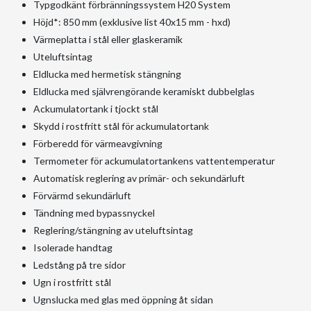
Typgodkänt förbränningssystem H20 System
Höjd*: 850 mm (exklusive list 40x15 mm - hxd)
Värmeplatta i stål eller glaskeramik
Uteluftsintag
Eldlucka med hermetisk stängning
Eldlucka med självrengörande keramiskt dubbelglas
Ackumulatortank i tjockt stål
Skydd i rostfritt stål för ackumulatortank
Förberedd för värmeavgivning
Termometer för ackumulatortankens vattentemperatur
Automatisk reglering av primär- och sekundärluft
Förvärmd sekundärluft
Tändning med bypassnyckel
Reglering/stängning av uteluftsintag
Isolerade handtag
Ledstång på tre sidor
Ugn i rostfritt stål
Ugnslucka med glas med öppning åt sidan