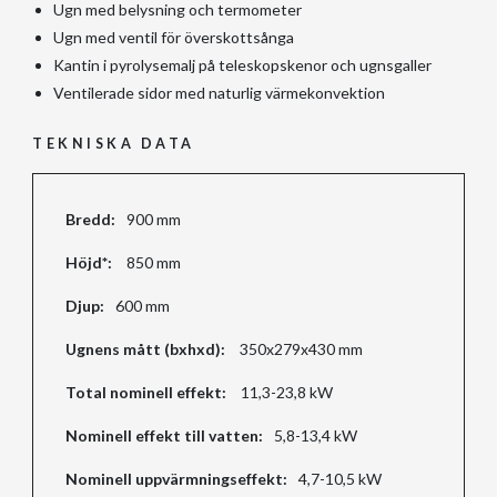
Ugn med belysning och termometer
Ugn med ventil för överskottsånga
Kantin i pyrolysemalj på teleskopskenor och ugnsgaller
Ventilerade sidor med naturlig värmekonvektion
TEKNISKA DATA
Bredd:
900 mm
Höjd*:
850 mm
Djup:
600 mm
Ugnens mått (bxhxd):
350x279x430 mm
Total nominell effekt:
11,3-23,8 kW
Nominell effekt till vatten:
5,8-13,4 kW
Nominell uppvärmningseffekt:
4,7-10,5 kW