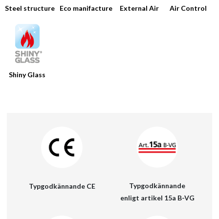
Steel structure
Eco manifacture
Air Control
External Air
Shiny Glass
HOME
FÖRETAGET
PRODUKTER
KATALOGER
VERKTYG
Typgodkännande
Typgodkännande CE
enligt artikel 15a B-VG
NYHETER