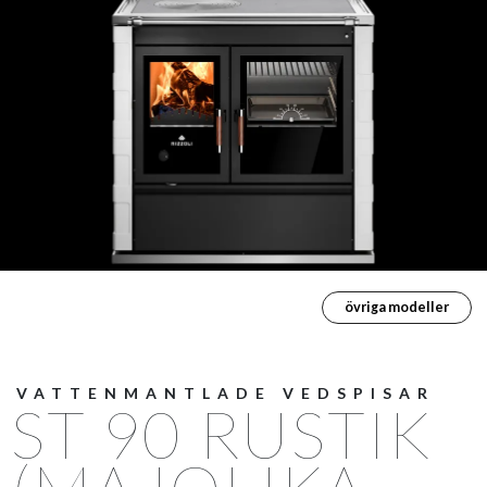
övriga modeller
VATTENMANTLADE VEDSPISAR
ST 90 RUSTIK