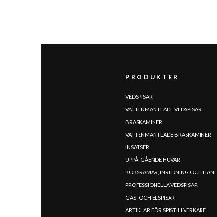
PRODUKTER
VEDSPISAR
VATTENMANTLADE VEDSPISAR
BRASKAMINER
VATTENMANTLADE BRASKAMINER
INSATSER
SPRÅK
|
|
|
|
|
|
|
|
UPPÅTGÅENDE HUVAR
IT
DE
FR
EN
ES
SE
SK
CZ
KÖKSRAMAR, INREDNING OCH HAN
PROFESSIONELLA VEDSPISAR
GAS- OCH ELSPISAR
ARTIKLAR FÖR SPISTILLVERKARE