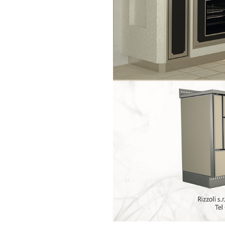
VERKTYG
NYHETER
MEDIA
KONTAKTER
begränsad access