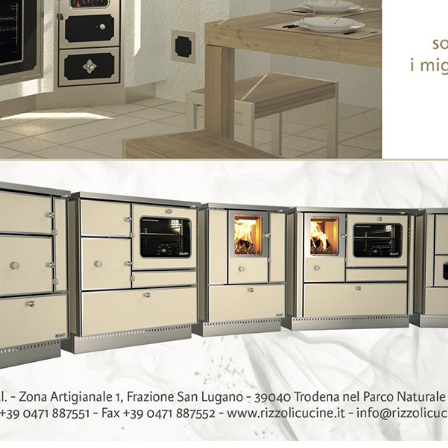
CUCINE
Där eld formas av
passion och teknik