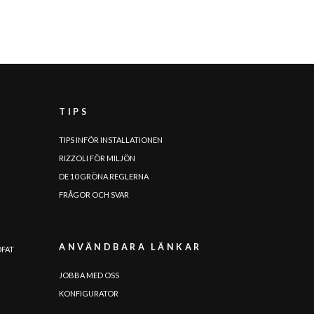
TIPS
TIPS INFÖR INSTALLATIONEN
RIZZOLI FÖR MILJÖN
DE 10 GRÖNA REGLERNA
FRÅGOR OCH SVAR
ANVÄNDBARA LÄNKAR
DFAT
JOBBA MED OSS
KONFIGURATOR