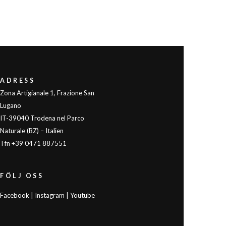
ADRESS
Zona Artigianale 1, Frazione San
Lugano
IT-39040 Trodena nel Parco
Naturale (BZ) – Italien
Tfn +39 0471 887551
FÖLJ OSS
|
|
Facebook
Instagram
Youtube
FÖLJ OSS
Facebook
|
Instagram
|
Youtube