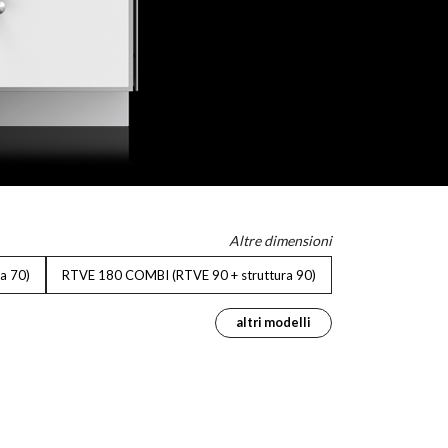
Altre dimensioni
a 70)
RTVE 180 COMBI (RTVE 90 + struttura 90)
altri modelli