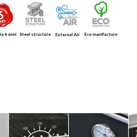
RIZZOLI
a 6 anni
Steel structure
Eco manifacture
External Air
CUCINE
La potenza del fuoco
plasmata da passione e
tecnologia