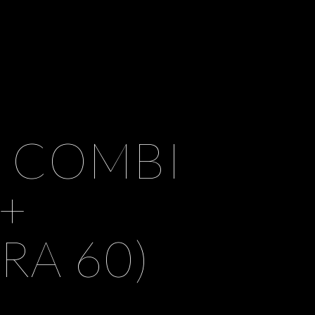
0 COMBI
 +
RA 60)