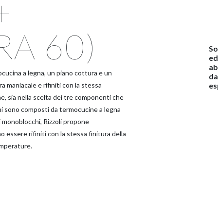
+
A 60)
So
ed
ab
ucina a legna, un piano cottura e un
da
es
a maniacale e rifiniti con la stessa
one, sia nella scelta dei tre componenti che
hi sono composti da termocucine a legna
 monoblocchi, Rizzoli propone
 essere rifiniti con la stessa finitura della
emperature.