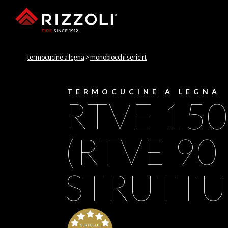
termocucine a legna
>
monoblocchi serie rt
TERMOCUCINE A LEGNA
RTVE 15
(RTVE 90
STRUTTU