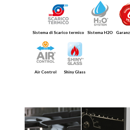
HOME
AZIENDA
PRODOTTI
Sistema di Scarico termico
Sistema H2O
Garanzi
AGEVOLAZIONI
CATALOGHI
STRUMENTI
Air Control
Shiny Glass
NEWS
MEDIA
CONTATTI
area riservata