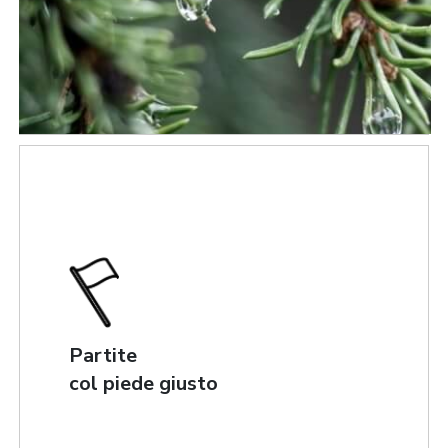
LINGUA
|
|
|
|
|
|
|
|
IT
DE
FR
EN
ES
SE
SK
CZ
Partite
col piede giusto