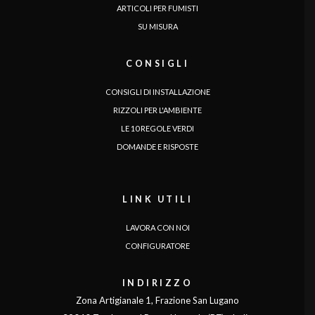
ARTICOLI PER FUMISTI
SU MISURA
CONSIGLI
CONSIGLI DI INSTALLAZIONE
RIZZOLI PER L'AMBIENTE
LE 10 REGOLE VERDI
LINGUA
DOMANDE E RISPOSTE
|
|
|
|
|
|
|
|
IT
DE
FR
EN
ES
SE
SK
CZ
LINK UTILI
LAVORA CON NOI
CONFIGURATORE
INDIRIZZO
Zona Artigianale 1, Frazione San Lugano