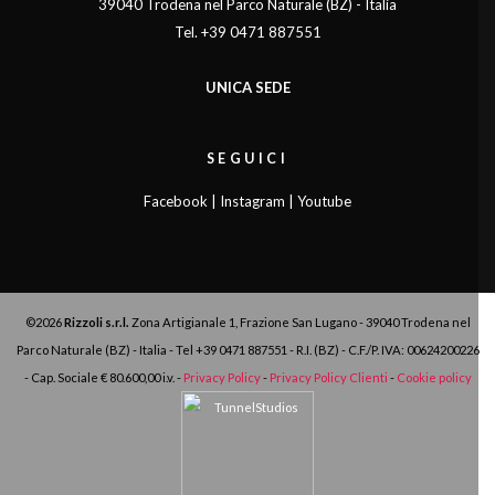
39040 Trodena nel Parco Naturale (BZ) - Italia
Tel. +39 0471 887551
UNICA SEDE
SEGUICI
Facebook
|
Instagram
|
Youtube
©2026
Rizzoli s.r.l.
Zona Artigianale 1, Frazione San Lugano - 39040 Trodena nel
Parco Naturale (BZ) - Italia - Tel
+39 0471 887551
- R.I. (BZ) - C.F./P. IVA:
00624200226
- Cap. Sociale € 80.600,00 i.v. -
Privacy Policy
-
Privacy Policy Clienti
-
Cookie policy