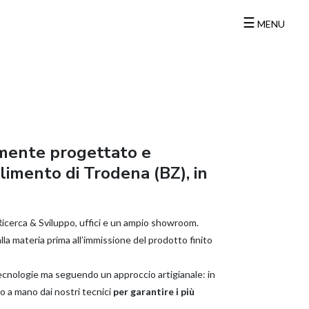
☰
MENU
amente progettato e
bilimento di Trodena (BZ), in
 Ricerca & Sviluppo, uffici e un ampio showroom.
lla materia prima all’immissione del prodotto finito
ecnologie ma seguendo un approccio artigianale: in
o a mano dai nostri tecnici
per garantire i più