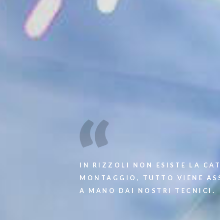
HOME
AZIENDA
PRODOTTI
AGEVOLAZIONI
CATALOGHI
STRUMENTI
NEWS
MEDIA
IN RIZZOLI NON ESISTE LA CA
CONTATTI
MONTAGGIO, TUTTO VIENE A
A MANO DAI NOSTRI TECNICI.
area riservata