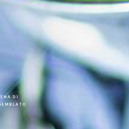
RIZZOLI
CUCINE
La potenza del fuoco
plasmata da passione e
tecnologia
TENA DI
SSEMBLATO