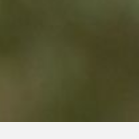
LINGUA
|
|
|
|
|
|
|
|
IT
DE
FR
EN
ES
SE
SK
CZ