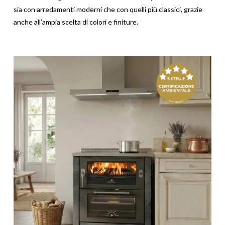
sia con arredamenti moderni che con quelli più classici, grazie
anche all’ampia scelta di colori e finiture.
HOME
AZIENDA
PRODOTTI
AGEVOLAZIONI
CATALOGHI
STRUMENTI
NEWS
MEDIA
CONTATTI
AREA RISERVATA