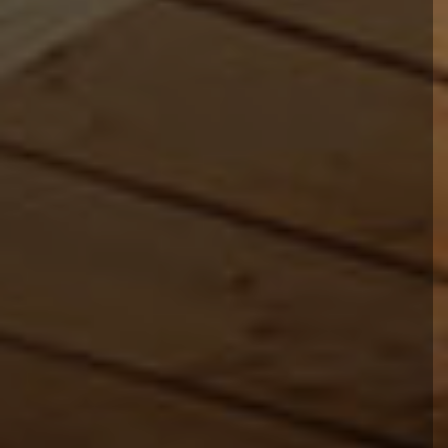
LINGUA
|
|
|
|
|
|
|
|
IT
DE
FR
EN
ES
SE
SK
CZ