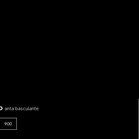
SEGUICI
|
|
Facebook
Instagram
Youtube
io
anta basculante
900