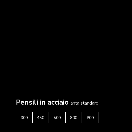
LINGUA
|
|
|
|
|
|
|
|
IT
DE
FR
EN
ES
SE
SK
CZ
Pensili in acciaio
anta standard
300
450
600
800
900