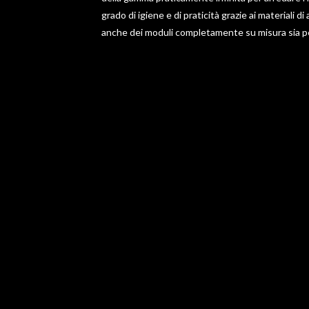
CUCINE
grado di igiene e di praticità grazie ai materiali di
anche dei moduli completamente su misura sia pe
La potenza del fuoco
plasmata da passione e
tecnologia