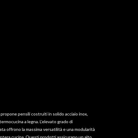
propone pensili costruiti in solido acciaio inox,
 termocucina a legna. L’elevato grado di
ata offrono la massima versatilità e una modularità
intera cucina. Questi prodotti assicurano un alto