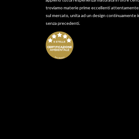
troviamo materie prime eccellenti attentamente 
sul mercato, unita ad un design continuamente in
senza precedenti.
RIZZOLI
CUCINE
La potenza del fuoco
plasmata da passione e
tecnologia