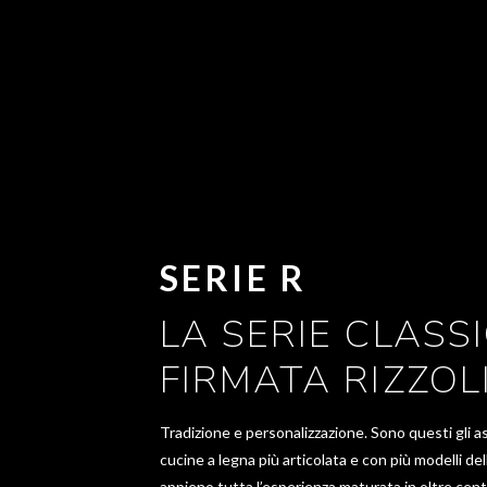
SERIE R
LA SERIE CLASS
FIRMATA RIZZOL
Tradizione e personalizzazione. Sono questi gli a
cucine a legna più articolata e con più modelli de
appieno tutta l’esperienza maturata in oltre cent’a