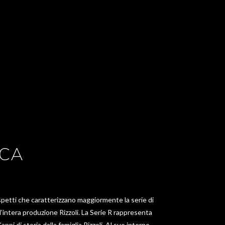
ICA
I
spetti che caratterizzano maggiormente la serie di
ll’intera produzione Rizzoli. La Serie R rappresenta
nni di storia dalla famiglia Rizzoli. Al suo interno