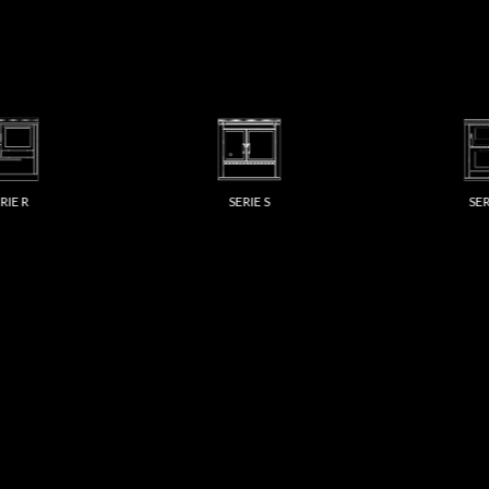
IE R
SERIE S
SER