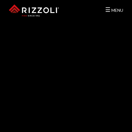
☰
MENU