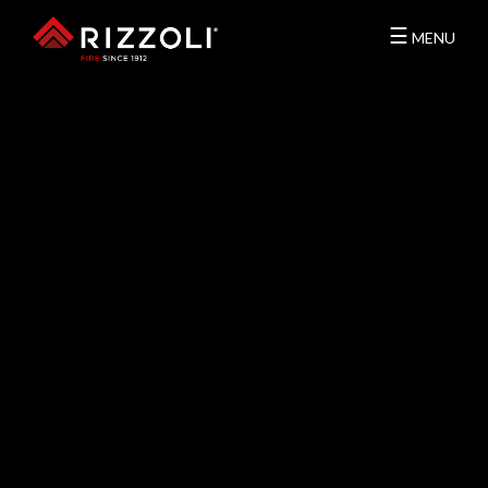
☰
MENU