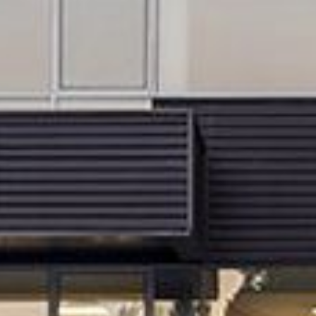
HOME
FIRMA
VÝROBKY
KATALOGY
NÁSTROJE
NOVINKY
MEDIA
KONTAKTY
klientská sekce