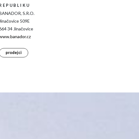
REPUBLIKU
BANADOR, S.R.O.
Jinačovice 509E
664 34 Jinačovice
www.banador.cz
prodejci