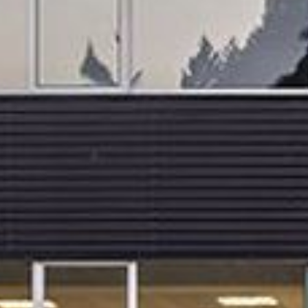
RIZZOLI
CUCINE
Síla ohně utvářená vášní
a technologií