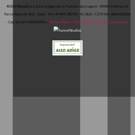
©2026
Rizzoli s.r.l.
Zona Artigianale 1, Frazione San Lugano - 39040 Trodena nel
Parco Naturale (BZ) - Italia - Tel
+39 0471 887551
- R.I. (BZ) - C.F./P. IVA:
00624200226
- Cap. Sociale € 80.600,00 i.v. -
Privacy Policy
-
Privacy Policy Clienti
-
Cookie policy