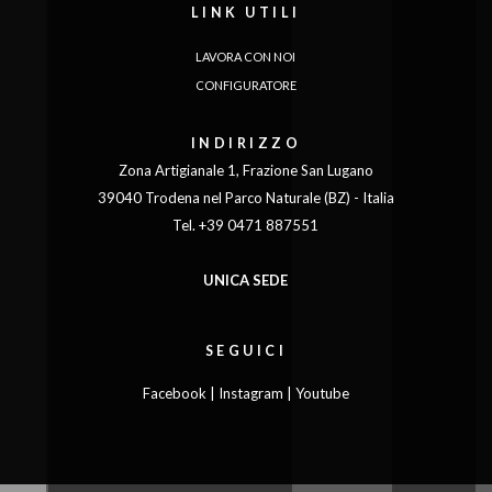
LINK UTILI
LAVORA CON NOI
CONFIGURATORE
INDIRIZZO
Zona Artigianale 1, Frazione San Lugano
LINGUA
39040 Trodena nel Parco Naturale (BZ) - Italia
|
|
|
|
|
|
|
|
IT
DE
FR
EN
ES
SE
SK
CZ
Tel. +39 0471 887551
UNICA SEDE
SEGUICI
Facebook
|
Instagram
|
Youtube