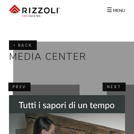
☰
MENU
< BACK
MEDIA CENTER
PREV
NEXT