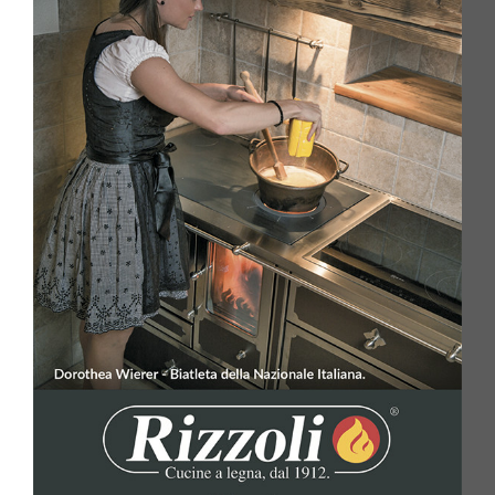
HOME
AZIENDA
PRODOTTI
AGEVOLAZIONI
CATALOGHI
STRUMENTI
NEWS
MEDIA
CONTATTI