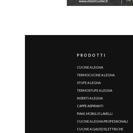
area riservata
PRODOTTI
CUCINE A LEGNA
TERMOCUCINE A LEGNA
STUFE A LEGNA
TERMOSTUFE A LEGNA
INSERTI A LEGNA
CAPPE ASPIRANTI
PIANI, MOBILI E LAVELLI
CUCINE A LEGNA PROFESSIONALI
LINGUA
CUCINE A GAS ED ELETTRICHE
|
|
|
|
|
|
|
|
IT
DE
FR
EN
ES
SE
SK
CZ