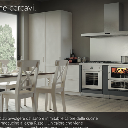
RIZZOLI
CUCINE
La potenza del fuoco
plasmata da passione e
tecnologia