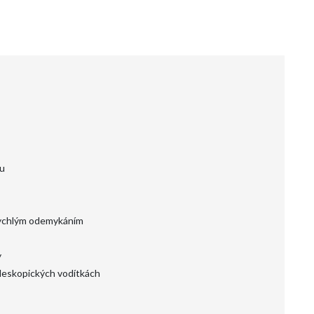
u
 rychlým odemykáním
y
eleskopických vodítkách