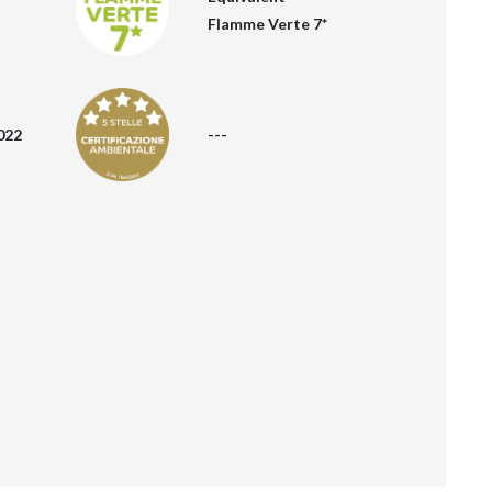
Flamme Verte 7*
022
---