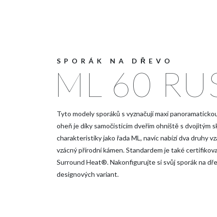
SPORÁK NA DŘEVO
ML 60 RU
Tyto modely sporáků s vyznačují maxi panoramatickou
oheň je díky samočisticím dveřím ohniště s dvojitým 
charakteristiky jako řada ML, navíc nabízí dva druhy
vzácný přírodní kámen. Standardem je také certifik
Surround Heat®. Nakonfigurujte si svůj sporák na dř
designových variant.