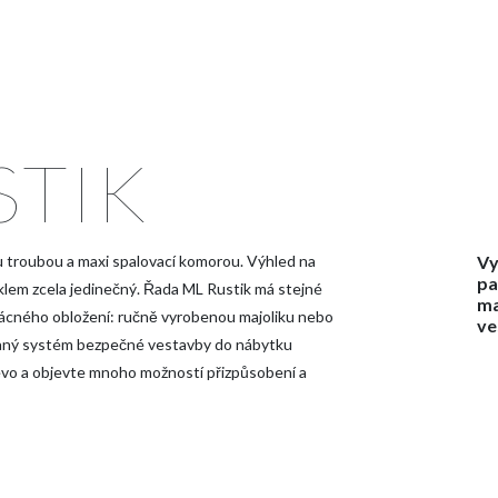
STIK
Vy
 troubou a maxi spalovací komorou. Výhled na
pa
sklem zcela jedinečný. Řada ML Rustik má stejné
ma
 vzácného obložení: ručně vyrobenou majoliku nebo
ve
ovaný systém bezpečné vestavby do nábytku
evo a objevte mnoho možností přizpůsobení a