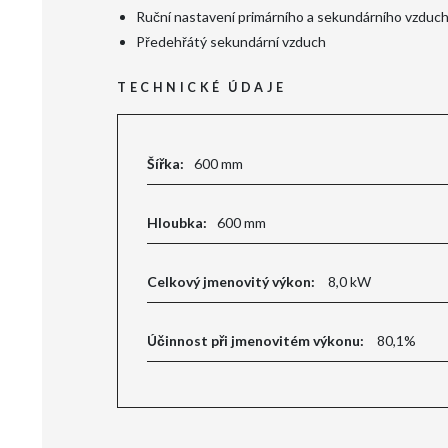
Ruční nastavení primárního a sekundárního vzduc
Předehřátý sekundární vzduch
TECHNICKÉ ÚDAJE
Šířka:
600 mm
Hloubka:
600 mm
Celkový jmenovitý výkon:
8,0 kW
Účinnost při jmenovitém výkonu:
80,1%