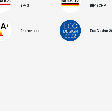
B-VG
BIMSCHV
Energy label
Eco Design 2
RIZZOLI
CUCINE
Síla ohně utvářená vášní
a technologií