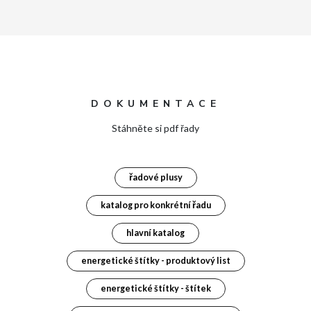
DOKUMENTACE
Stáhněte si pdf řady
řadové plusy
katalog pro konkrétní řadu
hlavní katalog
energetické štítky - produktový list
energetické štítky - štítek