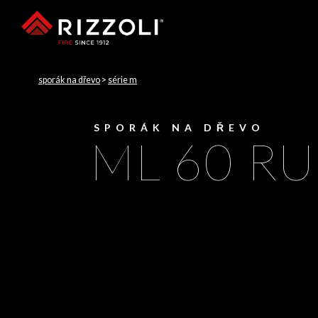
sporák na dřevo
>
série m
SPORÁK NA DŘEVO
ML 60 RU