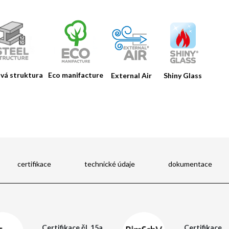
vá struktura
Eco manifacture
External Air
Shiny Glass
certifikace
technické údaje
dokumentace
Certifikace čl. 15a
Certifikace