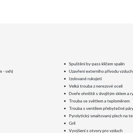
Spuštění by-pass klíčem spalin
 - vxh)
Uzavření externího přívodu vzduch
Izolované rukojeti
Velká trouba z nerezové oceli
Dveře ohniště s dvojitým sklem a
Trouba se světlem a teploměrem
Trouba s ventilem přebytečné pár
Pyrolytický smaltovaný plech na t
Gril
Vyvýšení s otvory pro vzduch