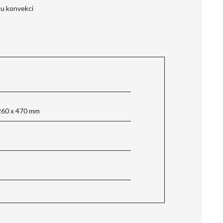
ou konvekcí
260 x 470 mm