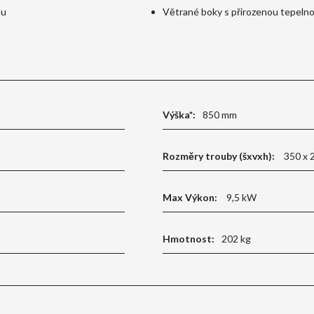
hu
Větrané boky s přirozenou tepeln
Výška*:
850 mm
Rozměry trouby (šxvxh):
350 x 
Max Výkon:
9,5 kW
Hmotnost:
202 kg