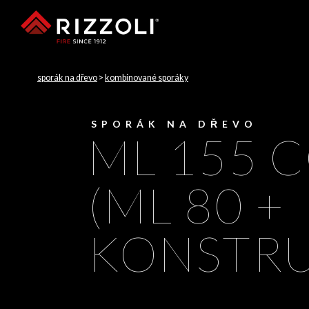
sporák na dřevo
>
kombinované sporáky
SPORÁK NA DŘEVO
ML 155 
(ML 80 +
KONSTRU