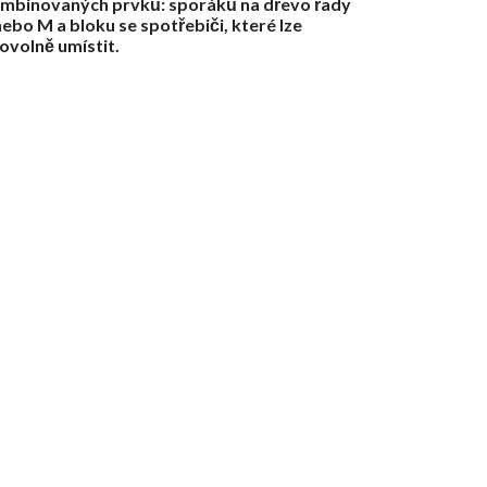
mbinovaných prvků: sporáků na dřevo řady
nebo M a bloku se spotřebiči, které lze
bovolně umístit.