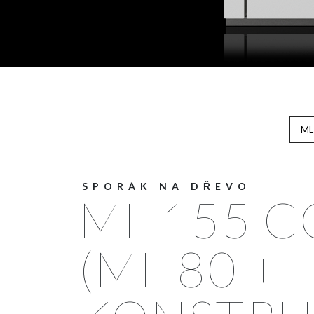
ML
SPORÁK NA DŘEVO
ML 155 
(ML 80 +