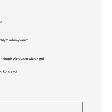
u
rychlým odemykáním
y
leskopických vodítkách a gril
ou konvekcí