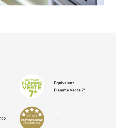
Équivalent
Flamme Verte 7*
022
---