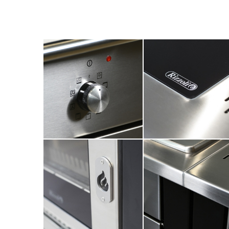
HOME
FIRMA
VÝROBKY
KATALOGY
NÁSTROJE
NOVINKY
MEDIA
KONTAKTY
klientská sekce