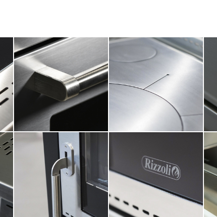
RIZZOLI
CUCINE
Síla ohně utvářená vášní
a technologií