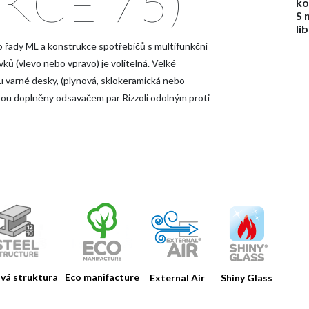
KCE 75)
ko
S 
li
 řady ML a konstrukce spotřebičů s multifunkční
ů (vlevo nebo vpravo) je volitelná. Velké
u varné desky, (plynová, sklokeramická nebo
sou doplněny odsavačem par Rizzoli odolným proti
vá struktura
Eco manifacture
External Air
Shiny Glass