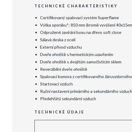
TECHNICKÉ CHARAKTERISTIKY
Certifikovaný spalovací systém Superflame
Výška sporáku*: 850 mm (kromě vyvýšení 40x15mm
Odpružené zavírání boxu na dřevo soft close
Sálavá deska z oceli
Externí přívod vzduchu
Dveře ohniště s hermetickým uzavřením
Dveře ohniště s dvojitým samočisticím sklem
Reverzibilní dveře ohniště
Spalovací komora z certifikovaného žáruvzdorného
Startovací vzduch
Ruční nastavení primárního a sekundárního vzduc
Předehřátý sekundární vzduch
TECHNICKÉ ÚDAJE