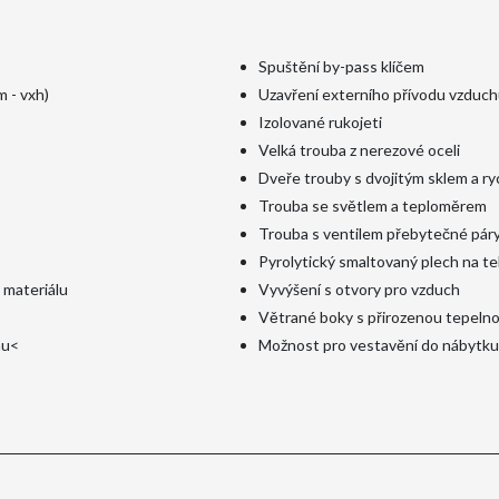
Spuštění by-pass klíčem
 - vxh)
Uzavření externího přívodu vzduch
Izolované rukojeti
Velká trouba z nerezové oceli
Dveře trouby s dvojitým sklem a 
Trouba se světlem a teploměrem
Trouba s ventilem přebytečné pár
Pyrolytický smaltovaný plech na te
 materiálu
Vyvýšení s otvory pro vzduch
Větrané boky s přirozenou tepeln
hu<
Možnost pro vestavění do nábytku