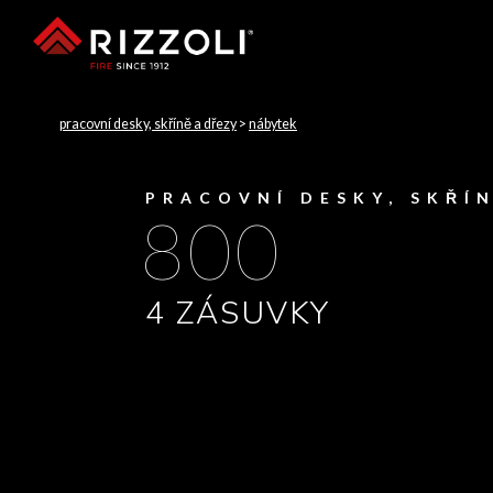
pracovní desky, skříně a dřezy
>
nábytek
PRACOVNÍ DESKY, SKŘÍ
800
4 ZÁSUVKY