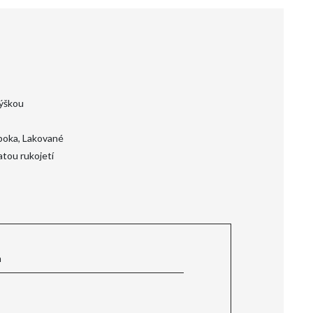
výškou
Epoka, Lakované
atou rukojetí
m