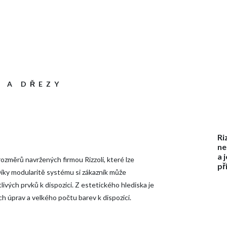
Ě A DŘEZY
Ri
ne
a 
rozměrů navržených firmou Rizzoli, které lze
př
 Díky modularitě systému si zákazník může
vých prvků k dispozici. Z estetického hlediska je
h úprav a velkého počtu barev k dispozici.