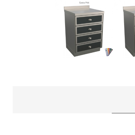
MEDIA
KONTAKTY
klientská sekce