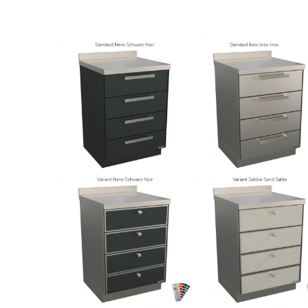
HOME
FIRMA
VÝROBKY
KATALOGY
NÁSTROJE
NOVINKY