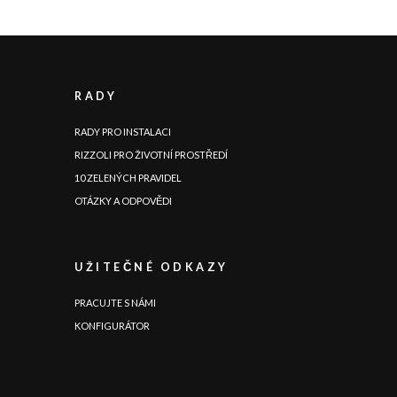
RADY
RADY PRO INSTALACI
RIZZOLI PRO ŽIVOTNÍ PROSTŘEDÍ
10 ZELENÝCH PRAVIDEL
OTÁZKY A ODPOVĚDI
UŽITEČNÉ ODKAZY
PRACUJTE S NÁMI
KONFIGURÁTOR