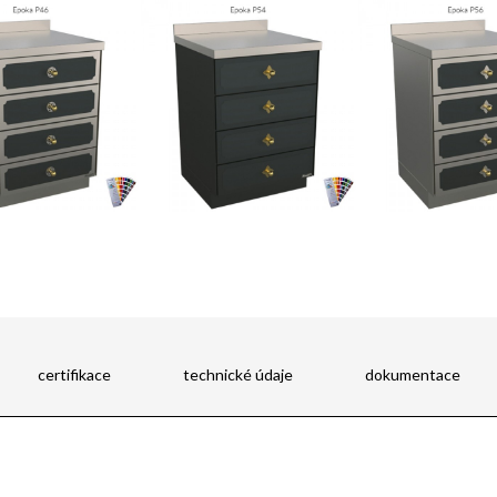
Síla ohně utvářená vášní
a technologií
certifikace
technické údaje
dokumentace