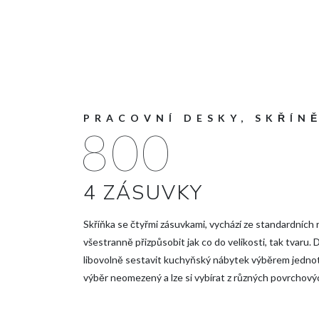
PRACOVNÍ DESKY, SKŘÍN
800
4 ZÁSUVKY
Skříňka se čtyřmi zásuvkami, vychází ze standardních 
všestranně přizpůsobit jak co do velikosti, tak tvaru.
libovolně sestavit kuchyňský nábytek výběrem jednotli
výběr neomezený a lze si vybírat z různých povrchovýc