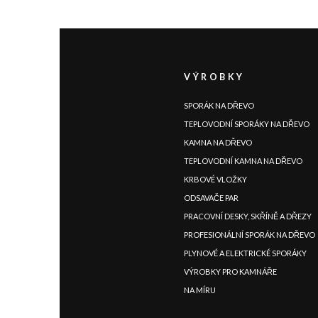
|
|
|
|
|
|
|
|
IT
DE
FR
EN
ES
SE
SK
CZ
VÝROBKY
SPORÁK NA DŘEVO
TEPLOVODNÍ SPORÁKY NA DŘEVO
KAMNA NA DŘEVO
TEPLOVODNÍ KAMNA NA DŘEVO
KRBOVÉ VLOŽKY
ODSAVAČE PAR
PRACOVNÍ DESKY, SKŘÍNĚ A DŘEZY
PROFESIONÁLNÍ SPORÁK NA DŘEVO
PLYNOVÉ A ELEKTRICKÉ SPORÁKY
VÝROBKY PRO KAMNÁŘE
NA MÍRU