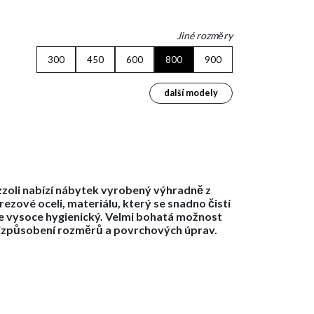
Jiné rozměry
300
450
600
800
900
další modely
zzoli nabízí nábytek vyrobený výhradně z
rezové oceli, materiálu, který se snadno čistí
je vysoce hygienický. Velmi bohatá možnost
izpůsobení rozměrů a povrchových úprav.