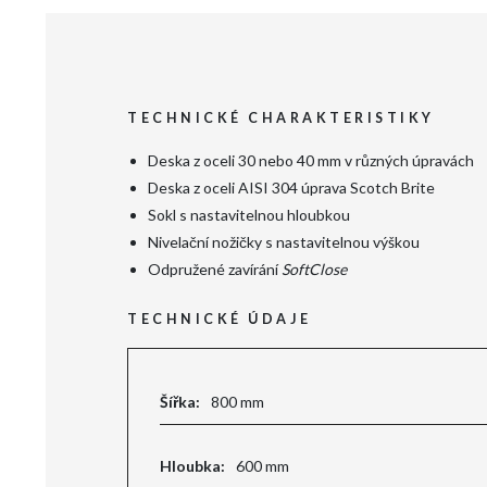
TECHNICKÉ CHARAKTERISTIKY
Deska z oceli 30 nebo 40 mm v různých úpravách
Deska z oceli AISI 304 úprava Scotch Brite
Sokl s nastavitelnou hloubkou
Nivelační nožičky s nastavitelnou výškou
Odpružené zavírání
SoftClose
TECHNICKÉ ÚDAJE
Šířka:
800 mm
Hloubka:
600 mm