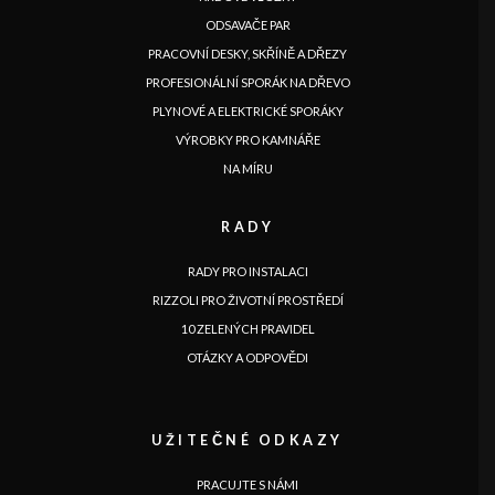
ODSAVAČE PAR
PRACOVNÍ DESKY, SKŘÍNĚ A DŘEZY
PROFESIONÁLNÍ SPORÁK NA DŘEVO
PLYNOVÉ A ELEKTRICKÉ SPORÁKY
JAZYK
VÝROBKY PRO KAMNÁŘE
|
|
|
|
|
|
|
|
IT
DE
FR
EN
ES
SE
SK
CZ
NA MÍRU
RADY
RADY PRO INSTALACI
RIZZOLI PRO ŽIVOTNÍ PROSTŘEDÍ
10 ZELENÝCH PRAVIDEL
OTÁZKY A ODPOVĚDI
UŽITEČNÉ ODKAZY
PRACUJTE S NÁMI