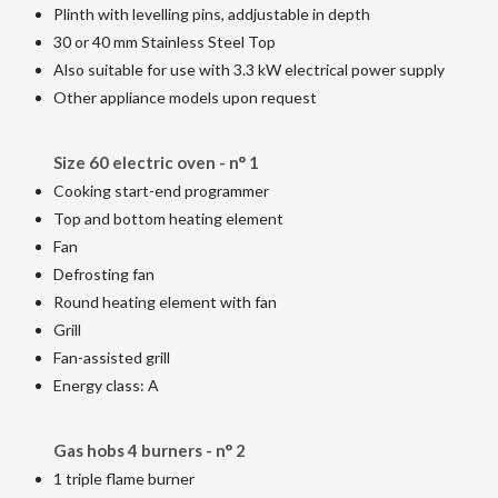
Plinth with levelling pins, addjustable in depth
30 or 40 mm Stainless Steel Top
Also suitable for use with 3.3 kW electrical power supply
Other appliance models upon request
Size 60 electric oven - n° 1
Cooking start-end programmer
Top and bottom heating element
Fan
Defrosting fan
Round heating element with fan
Grill
Fan-assisted grill
Energy class: A
Gas hobs 4 burners - n° 2
1 triple flame burner