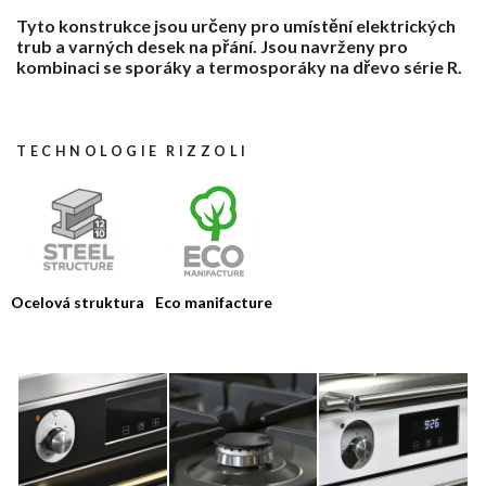
HOME
Tyto konstrukce jsou určeny pro umístění elektrických
trub a varných desek na přání. Jsou navrženy pro
FIRMA
kombinaci se sporáky a termosporáky na dřevo série R.
VÝROBKY
KATALOGY
TECHNOLOGIE RIZZOLI
NÁSTROJE
NOVINKY
MEDIA
KONTAKTY
Ocelová struktura
Eco manifacture
KLIENTSKÁ SEKCE