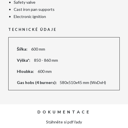
Safety valve
Cast iron pan supports
Electronic ignition
TECHNICKÉ ÚDAJE
Šířka:
600 mm
Výška*:
850 - 860 mm
Hloubka:
600 mm
Gas hobs (4 burners):
580x510x45 mm (WxDxH)
DOKUMENTACE
Stáhněte si pdf řady