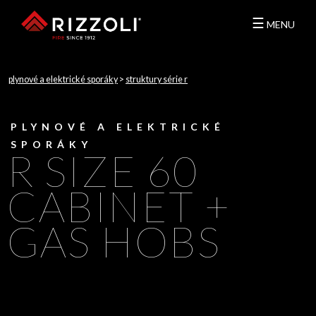
☰
MENU
plynové a elektrické sporáky
>
struktury série r
PLYNOVÉ A ELEKTRICKÉ
SPORÁKY
R SIZE 60
CABINET +
GAS HOBS