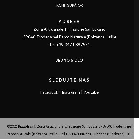
KONFIGURÁTOR
ADRESA
Zona Artigianale 1, Frazione San Lugano
39040 Trodena nel Parco Naturale (Bolzano) - Itálie
Tel. +39 0471 887551
JEDNO SÍDLO
SLEDUJTE NÁS
Facebook
|
Instagram
|
Youtube
©2026
Rizzoli s.r.l.
Zona Artigianale 1, Frazione San Lugano - 39040 Trodena nel
Parco Naturale (Bolzano) - Itálie - Tel
+39 0471 887551
- Obchod.r. (Bolzano) - IČ./