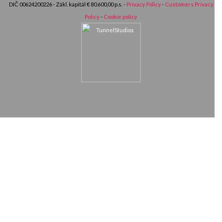
DIČ 00624200226 - Zákl. kapitál € 80.600,00 p.s. -
Privacy Policy
-
Customers Privacy
Policy
-
Cookie policy