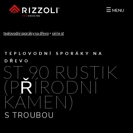
☰
MENU
teplovodní sporáky na dřevo
>
série st
TEPLOVODNÍ SPORÁKY NA
DŘEVO
ST 90 RUSTIK
(PŘÍRODNÍ
KÁMEN)
S TROUBOU