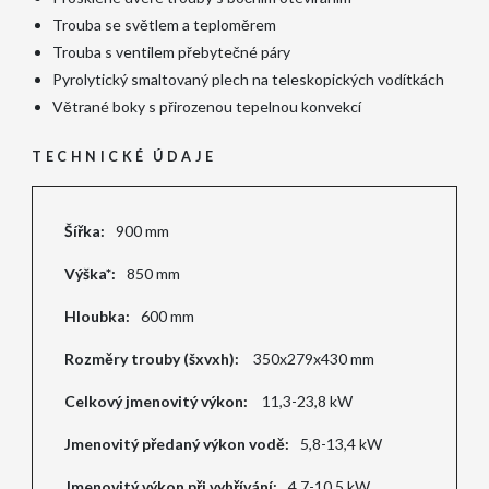
Trouba se světlem a teploměrem
Trouba s ventilem přebytečné páry
Pyrolytický smaltovaný plech na teleskopických vodítkách
Větrané boky s přirozenou tepelnou konvekcí
TECHNICKÉ ÚDAJE
Šířka:
900 mm
Výška*:
850 mm
Hloubka:
600 mm
Rozměry trouby (šxvxh):
350x279x430 mm
Celkový jmenovitý výkon:
11,3-23,8 kW
Jmenovitý předaný výkon vodě:
5,8-13,4 kW
Jmenovitý výkon při vyhřívání:
4,7-10,5 kW