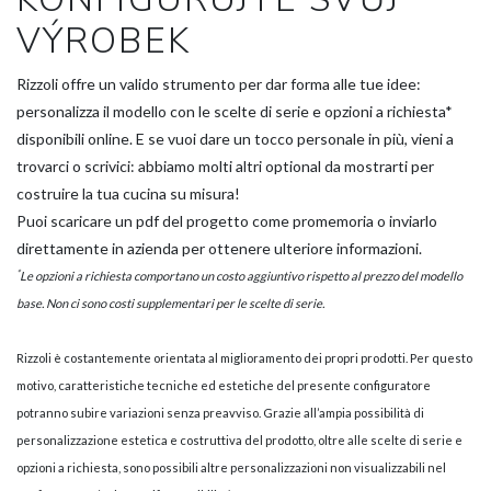
VÝROBEK
Rizzoli offre un valido strumento per dar forma alle tue idee:
personalizza il modello con le scelte di serie e opzioni a richiesta*
disponibili online. E se vuoi dare un tocco personale in più, vieni a
trovarci o scrivici: abbiamo molti altri optional da mostrarti per
costruire la tua cucina su misura!
Puoi scaricare un pdf del progetto come promemoria o inviarlo
direttamente in azienda per ottenere ulteriore informazioni.
*
Le opzioni a richiesta comportano un costo aggiuntivo rispetto al prezzo del modello
base. Non ci sono costi supplementari per le scelte di serie.
Rizzoli è costantemente orientata al miglioramento dei propri prodotti. Per questo
motivo, caratteristiche tecniche ed estetiche del presente configuratore
potranno subire variazioni senza preavviso. Grazie all’ampia possibilità di
personalizzazione estetica e costruttiva del prodotto, oltre alle scelte di serie e
opzioni a richiesta, sono possibili altre personalizzazioni non visualizzabili nel