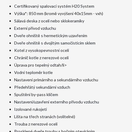
Certifikovaný spalovací systém H20 System
Výška*: 850 mm (kromě vyvýšení 40x15mm - vxh)
Sálavá deska z oceli nebo sklokeramiky
Externí přívod vzduchu
Dveře ohniště s hermetickým uzavřením
Dveře ohniště s dvojitým samočisticím sklem
Kotel z vysokopevnostní oceli
Chránič kotle z nerezové oceli
Úprava pro tepelný odtah/li>
Vodní teploměr kotle
Nastavení primárního a sekundárního vzduchu
Předehřátý sekundární vzduch
Spuštění by-pass klíčem
Nastavení/uzavření externího přívodu vzduchu
Izolované rukojeti
Lišta na třech stranách (volitelné)
Trouba z nerezové oceli
Prosklené dveře trouby s bočním otevíráním