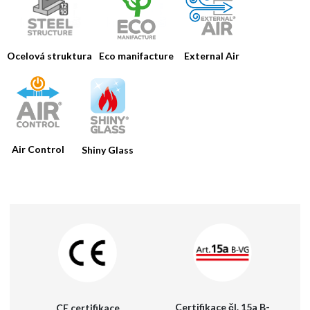
Ocelová struktura
Eco manifacture
External Air
Air Control
Shiny Glass
HOME
FIRMA
VÝROBKY
KATALOGY
NÁSTROJE
NOVINKY
Certifikace čl. 15a B-
CE certifikace