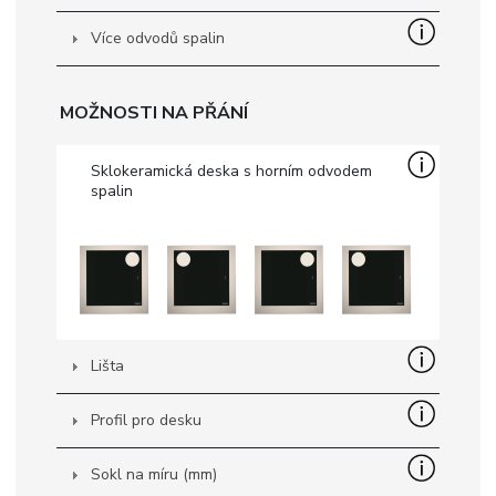
Více odvodů spalin
MOŽNOSTI NA PŘÁNÍ
Sklokeramická deska s horním odvodem
spalin
Lišta
JAZYK
|
|
|
|
|
|
|
|
IT
DE
FR
EN
ES
SE
SK
CZ
Profil pro desku
Sokl na míru (mm)