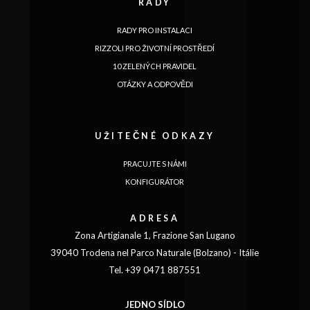
RADY
RADY PRO INSTALACI
RIZZOLI PRO ŽIVOTNÍ PROSTŘEDÍ
10 ZELENÝCH PRAVIDEL
OTÁZKY A ODPOVĚDI
UŽITEČNÉ ODKAZY
PRACUJTE S NÁMI
KONFIGURÁTOR
ADRESA
Zona Artigianale 1, Frazione San Lugano
39040 Trodena nel Parco Naturale (Bolzano) - Itálie
Tel. +39 0471 887551
JAZYK
JEDNO SÍDLO
|
|
|
|
|
|
|
|
IT
DE
FR
EN
ES
SE
SK
CZ