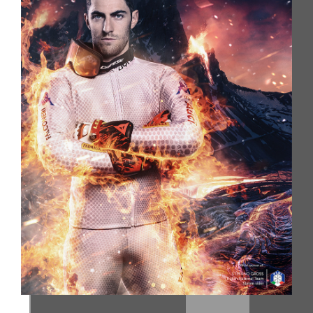
HOME
FIRMA
VÝROBKY
KATALOGY
NÁSTROJE
NOVINKY
MEDIA
KONTAKTY
KLIENTSKÁ SEKCE