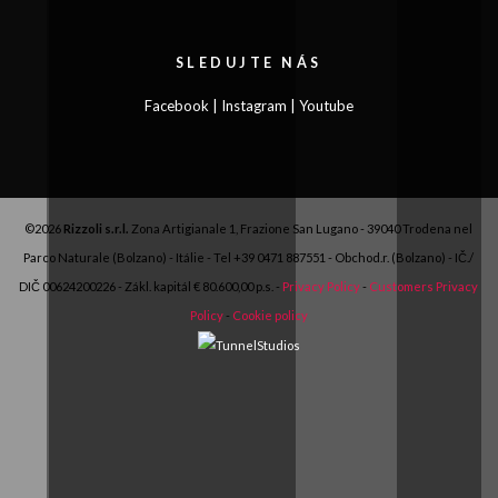
SLEDUJTE NÁS
Facebook
|
Instagram
|
Youtube
©2026
Rizzoli s.r.l.
Zona Artigianale 1, Frazione San Lugano - 39040 Trodena nel
Parco Naturale (Bolzano) - Itálie - Tel
+39 0471 887551
- Obchod.r. (Bolzano) - IČ./
DIČ 00624200226 - Zákl. kapitál € 80.600,00 p.s. -
Privacy Policy
-
Customers Privacy
Policy
-
Cookie policy