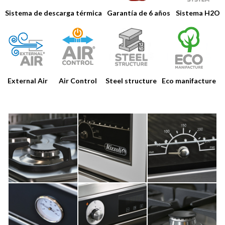
CATÁLOGOS
Sistema de descarga térmica
Garantía de 6 años
Sistema H2O
HERRAMIENTAS
NOTICIAS
MEDIA
CONTACTOS
Air Control
Steel structure
Eco manifacture
External Air
ÁREA RESERVADA