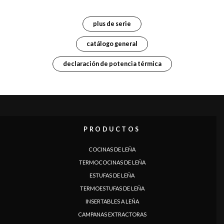
plus de serie
catálogo general
declaración de potencia térmica
IDIOMA
|
|
|
|
|
|
|
|
IT
DE
FR
EN
ES
SE
SK
CZ
PRODUCTOS
COCINAS DE LEÑA
TERMOCOCINAS DE LEÑA
ESTUFAS DE LEÑA
TERMOESTUFAS DE LEÑA
INSERTABLES A LEÑA
CAMPANAS EXTRACTORAS