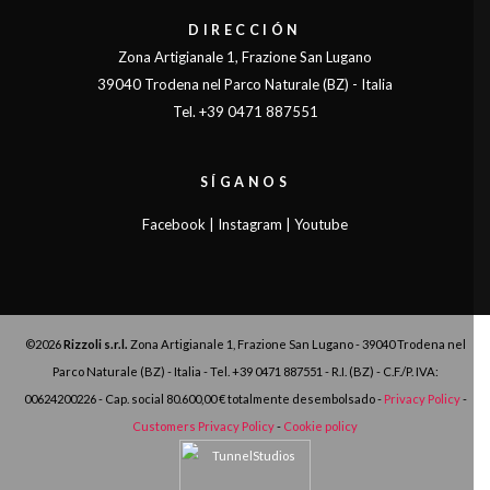
DIRECCIÓN
Zona Artigianale 1, Frazione San Lugano
39040 Trodena nel Parco Naturale (BZ) - Italia
Tel. +39 0471 887551
SÍGANOS
Facebook
|
Instagram
|
Youtube
©2026
Rizzoli s.r.l.
Zona Artigianale 1, Frazione San Lugano - 39040 Trodena nel
Parco Naturale (BZ) - Italia - Tel. +39 0471 887551 - R.I. (BZ) - C.F./P. IVA:
00624200226 - Cap. social 80.600,00 € totalmente desembolsado -
Privacy Policy
-
Customers Privacy Policy
-
Cookie policy