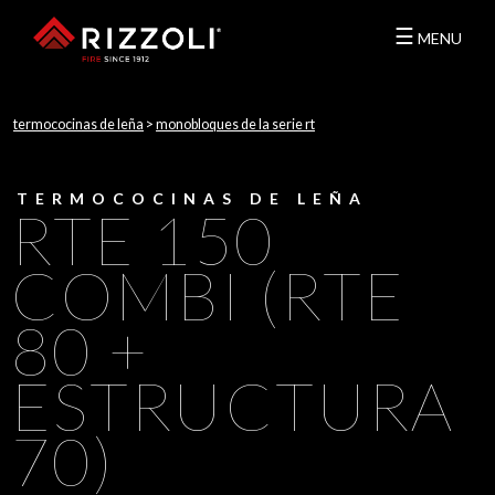
☰
MENU
termococinas de leña
>
monobloques de la serie rt
TERMOCOCINAS DE LEÑA
RTE 150
COMBI (RTE
80 +
ESTRUCTURA
70)