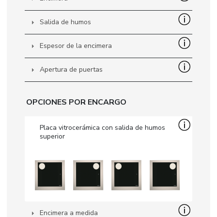
IDIOMA
Salida de humos
|
|
|
|
|
|
|
|
IT
DE
FR
EN
ES
SE
SK
CZ
Espesor de la encimera
Apertura de puertas
OPCIONES POR ENCARGO
Placa vitrocerámica con salida de humos
superior
Encimera a medida