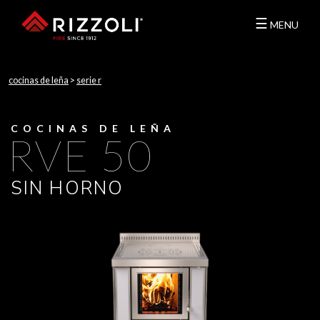
☰
MENU
cocinas de leña
>
serie r
COCINAS DE LEÑA
RVE 50
SIN HORNO