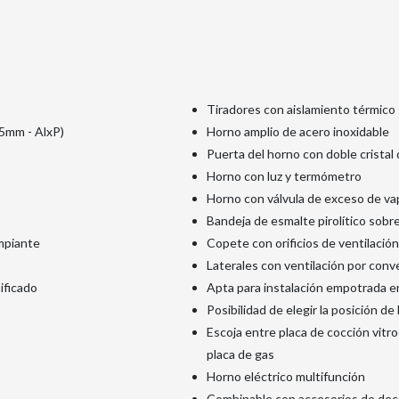
Tiradores con aislamiento térmico
15mm - AlxP)
Horno amplio de acero inoxidable
Puerta del horno con doble crista
Horno con luz y termómetro
Horno con válvula de exceso de va
Bandeja de esmalte pirolítico sobre 
impiante
Copete con orificios de ventilación
Laterales con ventilación por conv
ificado
Apta para instalación empotrada 
Posibilidad de elegir la posición de
Escoja entre placa de cocción vitro
placa de gas
Horno eléctrico multifunción
Combinable con accesorios de decor