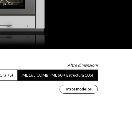
Altre dimensioni
ura 75)
ML 165 COMBI (ML 60 + Estructura 105)
otros modelos