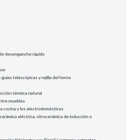
l de desenganche rápido
por
guías telescópicas y rejilla del horno
ección térmica natural
entre muebles
 la cocina y los electrodomésticos
cerámica eléctrica, vitrocerámica de inducción o
ación fabricados por Rizzoli ( campana extractor,