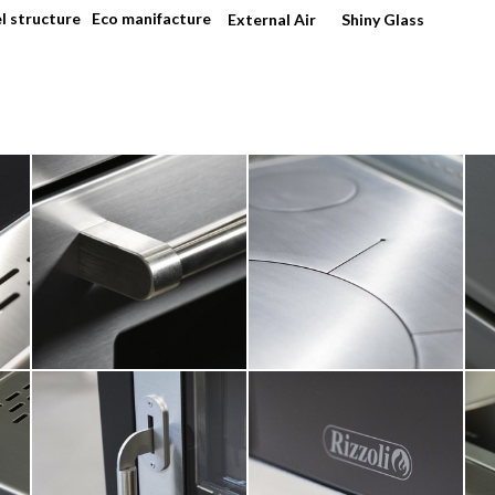
l structure
Eco manifacture
External Air
Shiny Glass
RIZZOLI
CUCINE
El poder del fuego
forjado por la pasión y la
tecnología