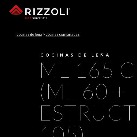
cocinas de leña
>
cocinas combinadas
COCINAS DE LEÑA
ML 165 
(ML 60 +
ESTRUC
105)