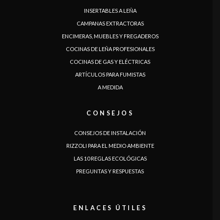
INSERTABLES A LEÑA
CAMPANAS EXTRACTORAS
ENCIMERAS, MUEBLES Y FREGADEROS
COCINAS DE LEÑA PROFESIONALES
COCINAS DE GAS Y ELÉCTRICAS
ARTÍCULOS PARA FUMISTAS
A MEDIDA
CONSEJOS
IDIOMA
CONSEJOS DE INSTALACIÓN
|
|
|
|
|
|
|
|
IT
DE
FR
EN
ES
SE
SK
CZ
RIZZOLI PARA EL MEDIO AMBIENTE
LAS 10 REGLAS ECOLÓGICAS
PREGUNTAS Y RESPUESTAS
ENLACES ÚTILES