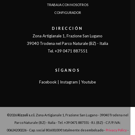
TRABAJA CON NOSOTROS
CONFIGURADOR
DIRECCIÓN
Zona Artigianale 1, Frazione San Lugano
39040 Trodena nel Parco Naturale (BZ) - Italia
Tel. +39 0471 887551
SÍGANOS
Facebook
|
Instagram
|
Youtube
©2026
Rizzoli s.r.l.
Zona Artigianale 1, Frazione San Lugano - 39040 Trodena nel
Parco Naturale (BZ) - Italia - Tel. +39 0471 887551 - R.I. (BZ) - C.F./P. IVA:
00624200226 - Cap. social 80.600,00 € totalmente desembolsado -
Privacy Policy
-