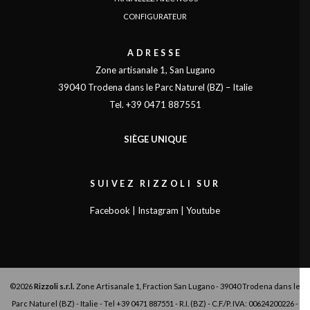
CONFIGURATEUR
ADRESSE
Zone artisanale 1, San Lugano
39040 Trodena dans le Parc Naturel (BZ) – Italie
Tel. +39 0471 887551
SIÈGE UNIQUE
SUIVEZ RIZZOLI SUR
Facebook
|
Instagram
|
Youtube
©2026
Rizzoli s.r.l.
Zone Artisanale 1, Fraction San Lugano - 39040 Trodena dans le
Parc Naturel (BZ) - Italie - Tel
+39 0471 887551
- R.I. (BZ) - C.F./P. IVA: 00624200226 -