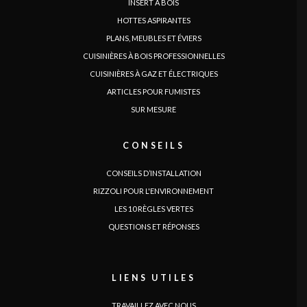
INSERT À BOIS
HOTTES ASPIRANTES
PLANS, MEUBLES ET ÉVIERS
CUISINIÈRES À BOIS PROFESSIONNELLES
CUISINIÈRES À GAZ ET ÉLECTRIQUES
ARTICLES POUR FUMISTES
SUR MESURE
CONSEILS
LANGUE
|
|
|
|
|
|
|
|
IT
DE
FR
EN
ES
SE
SK
CZ
CONSEILS D’INSTALLATION
RIZZOLI POUR L'ENVIRONNEMENT
LES 10 RÈGLES VERTES
QUESTIONS ET RÉPONSES
LIENS UTILES
TRAVAILLEZ AVEC NOUS