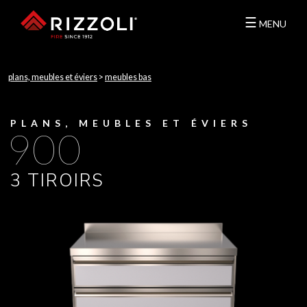
☰
MENU
plans, meubles et éviers
>
meubles bas
PLANS, MEUBLES ET ÉVIERS
900
3 TIROIRS