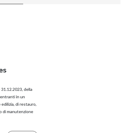
es
l 31.12.2023, della
entranti in un
edilizia, di restauro,
 o di manutenzione