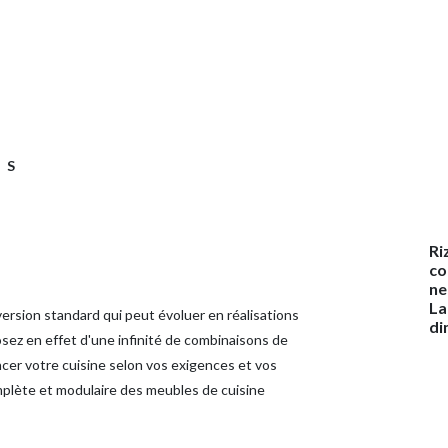
RS
Ri
co
ne
La
ersion standard qui peut évoluer en réalisations
di
ez en effet d'une infinité de combinaisons de
ncer votre cuisine selon vos exigences et vos
omplète et modulaire des meubles de cuisine