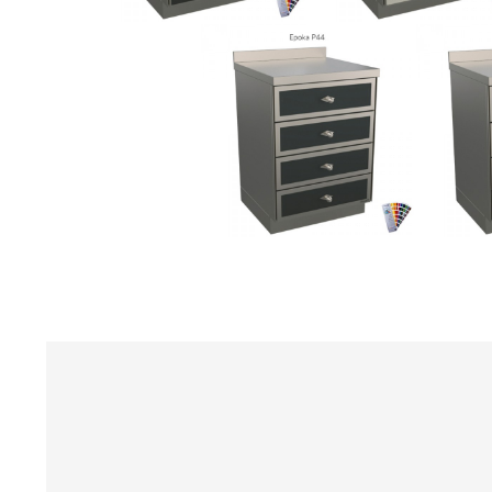
HOME
ENTREPRISE
PRODUITS
AIDES
CATALOGUES
CONSEILS
ACTUALITÉS
MEDIA
CONTACTS
zone réservée