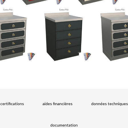
RIZZOLI
CUCINE
Partageons notre
passion du feu
maîtrisons ensemble sa
puissance
certifications
aides financières
données techniques
documentation