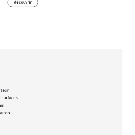
découvrir
uteur
s surfaces
nis
outon