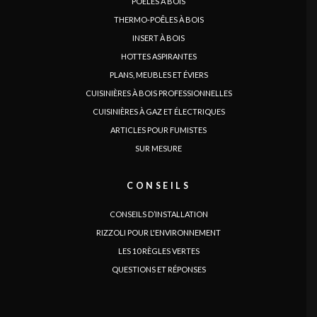
POÊLES À BOIS
THERMO-POÊLES À BOIS
INSERT À BOIS
HOTTES ASPIRANTES
PLANS, MEUBLES ET ÉVIERS
CUISINIÈRES À BOIS PROFESSIONNELLES
CUISINIÈRES À GAZ ET ÉLECTRIQUES
ARTICLES POUR FUMISTES
SUR MESURE
CONSEILS
LANGUE
|
|
|
|
|
|
|
|
IT
DE
FR
EN
ES
SE
SK
CZ
CONSEILS D’INSTALLATION
RIZZOLI POUR L'ENVIRONNEMENT
LES 10 RÈGLES VERTES
QUESTIONS ET RÉPONSES