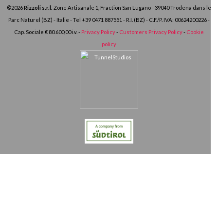
©2026
Rizzoli s.r.l.
Zone Artisanale 1, Fraction San Lugano - 39040 Trodena dans le
Parc Naturel (BZ) - Italie - Tel
+39 0471 887551
- R.I. (BZ) - C.F./P. IVA: 00624200226 -
Cap. Sociale € 80.600,00 i.v. -
Privacy Policy
-
Customers Privacy Policy
-
Cookie
policy