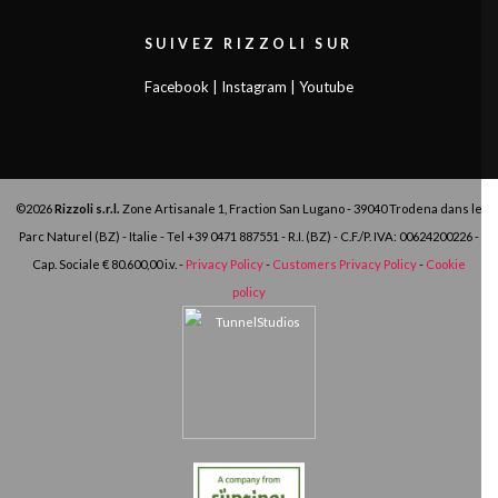
SUIVEZ RIZZOLI SUR
Facebook
|
Instagram
|
Youtube
©2026
Rizzoli s.r.l.
Zone Artisanale 1, Fraction San Lugano - 39040 Trodena dans le
Parc Naturel (BZ) - Italie - Tel
+39 0471 887551
- R.I. (BZ) - C.F./P. IVA: 00624200226 -
Cap. Sociale € 80.600,00 i.v. -
Privacy Policy
-
Customers Privacy Policy
-
Cookie
policy