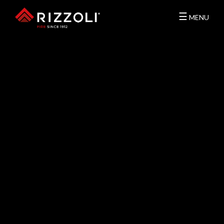
☰
MENU