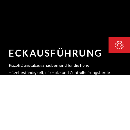
ECKAUSFÜHRUNG
Rizzoli Dunstabzugshauben sind für die hohe
Hitzebeständigkeit, die Holz- und Zentralheizungsherde
ausstrahlen, bekannt. Dank zahlreicher
Personalisierungsmöglichkeiten unterscheidet sich jede
Dunstabzugshaube von der anderen und ist einzigartig in
ihrem Design. Die angegebenen Maße sind nur Richtwerte
und können vom Kunden bei der Bestellung personalisiert
werden. Die Eck-Dunstabzugshaube wird eigens für den
Einsatz über Kochfelder in Eckausführung realisiert. Der